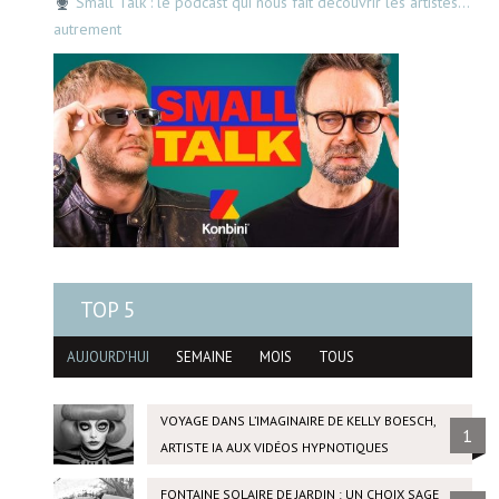
Small Talk : le podcast qui nous fait découvrir les artistes…
autrement
TOP 5
AUJOURD'HUI
SEMAINE
MOIS
TOUS
VOYAGE DANS L’IMAGINAIRE DE KELLY BOESCH,
1
ARTISTE IA AUX VIDÉOS HYPNOTIQUES
FONTAINE SOLAIRE DE JARDIN : UN CHOIX SAGE