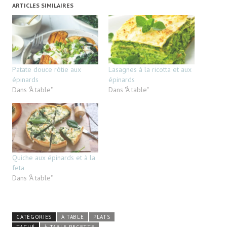
ARTICLES SIMILAIRES
Patate douce rôtie aux
Lasagnes à la ricotta et aux
épinards
épinards
Dans "À table"
Dans "À table"
Quiche aux épinards et à la
feta
Dans "À table"
CATÉGORIES
À TABLE
PLATS
TAGUÉ
À TABLE RECETTE