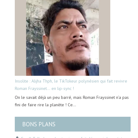
Insolite : Alijha Thph, le TikTokeur polynésien qui fait revivre
Roman Frayssinet… en lip-sync !
On le savait déjà un peu barré, mais Roman Frayssinet n’a pas
fini de faire rire la planète ! Ce…
BONS PLANS