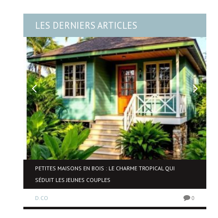
LES DERNIERS ARTICLES
NE
PETITES MAISONS EN BOIS : LE CHARME TROPICAL QUI
SÉDUIT LES JEUNES COUPLES
D.CO
0
0