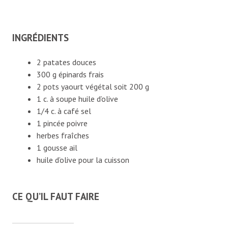
INGRÉDIENTS
2
patates douces
300
g
épinards
frais
2
pots
yaourt végétal
soit 200 g
1
c. à soupe
huile d’olive
1/4
c. à café
sel
1
pincée
poivre
herbes fraîches
1
gousse
ail
huile d’olive
pour la cuisson
CE QU’IL FAUT FAIRE