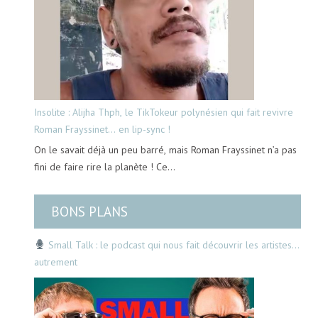
Insolite : Alijha Thph, le TikTokeur polynésien qui fait revivre
Roman Frayssinet… en lip-sync !
On le savait déjà un peu barré, mais Roman Frayssinet n’a pas
fini de faire rire la planète ! Ce…
BONS PLANS
Small Talk : le podcast qui nous fait découvrir les artistes…
autrement