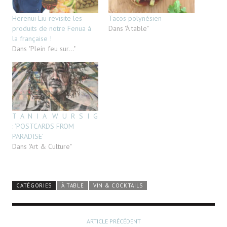
Herenui Liu revisite les
Tacos polynésien
produits de notre Fenua à
Dans "À table"
la française !
Dans "Plein feu sur..."
T A N I A W U R S I G
: ‘POSTCARDS FROM
PARADISE’
Dans "Art & Culture"
CATÉGORIES
À TABLE
VIN & COCKTAILS
ARTICLE PRÉCÉDENT