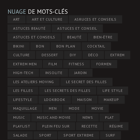
NUAGE
DE MOTS-CLÉS
ART
ART ET CULTURE
ASRUCES ET CONSEILS
ASTUCES BEAUTÉ
ASTUCES ET CONSEIL
ASTUCES ET CONSEILS
BEAUTÉ
BIEN-ÊTRE
BIKINI
BON
BON PLAN
COCKTAIL
CULTURE
DESSERT
DIY
DÉCO
EXTREM
EXTREM MEN
FILM
FITNESS
FORMEN
HIGH-TECH
INSOLITE
JARDIN
LES ATELIERS MOVING
LE SECRET DES FILLES
LES FILLES
LES SECRETS DES FILLES
LIFE STYLE
LIFESTYLE
LOOKBOOK
MAISON
MAKEUP
MAQUILLAGE
MEN
MODE
MOVIE
MUSIC
MUSIC AND MOVIE
NEWS
PLAT
PLAYLIST
PLEIN FEU SUR
RECETTE
RÉGIME
SALADE
SPORT
SPORT EXTREME
SURF