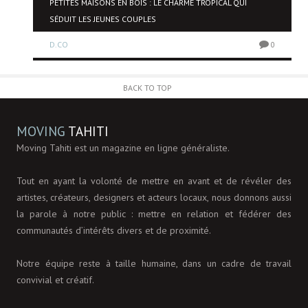
PETITES MAISONS EN BOIS : LE CHARME TROPICAL QUI
SÉDUIT LES JEUNES COUPLES
0
D.CO
0
BACK TO TOP
MOVING
TAHITI
Moving Tahiti est un magazine en ligne généraliste.
Tout en ayant la volonté de mettre en avant et de révéler des
artistes, créateurs, designers et acteurs locaux, nous donnons aussi
la parole à notre public : mettre en relation et fédérer des
communautés d’intérêts divers et de proximité.
Notre équipe reste à taille humaine, dans un cadre de travail
convivial et créatif.