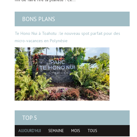
BONS PLANS
Te Hono Nui à Toahotu : le nouveau spot parfait pour des
micro-vacances en Polynésie
TOP 5
AUJOURD'HUI
SEMAINE
MOIS
TOUS