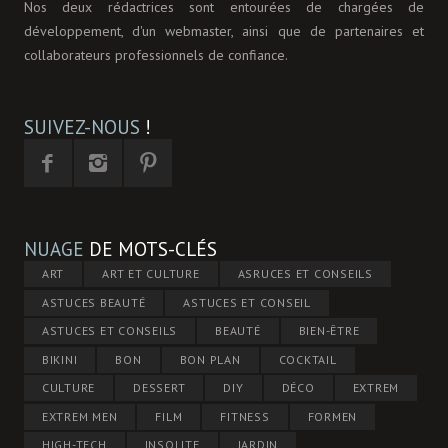
Nos deux rédactrices sont entourées de chargées de
développement, d'un webmaster, ainsi que de partenaires et
collaborateurs professionnels de confiance.
SUIVEZ-NOUS
!
NUAGE
DE MOTS-CLÉS
ART
ART ET CULTURE
ASRUCES ET CONSEILS
ASTUCES BEAUTÉ
ASTUCES ET CONSEIL
ASTUCES ET CONSEILS
BEAUTÉ
BIEN-ÊTRE
BIKINI
BON
BON PLAN
COCKTAIL
CULTURE
DESSERT
DIY
DÉCO
EXTREM
EXTREM MEN
FILM
FITNESS
FORMEN
HIGH-TECH
INSOLITE
JARDIN