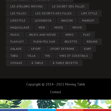
LES ATELIERS MOVING
LE SECRET DES FILLES
LES FILLES
LES SECRETS DES FILLES
LIFE STYLE
LIFESTYLE
LOOKBOOK
MAISON
MAKEUP
MAQUILLAGE
MEN
MODE
MOVIE
MUSIC
MUSIC AND MOVIE
NEWS
PLAT
PLAYLIST
PLEIN FEU SUR
RECETTE
RÉGIME
SALADE
SPORT
SPORT EXTREME
SURF
TABU
VILLA
VIN
VINS ET COCKTAILS
VOYAGE
À TABLE
À TABLE RECETTE
Copyright © 2014 - 2021 Moving Tahiti
Contact