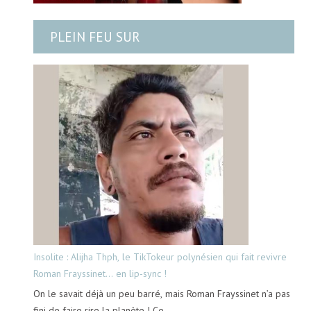
PLEIN FEU SUR
Insolite : Alijha Thph, le TikTokeur polynésien qui fait revivre
Roman Frayssinet… en lip-sync !
On le savait déjà un peu barré, mais Roman Frayssinet n’a pas
fini de faire rire la planète ! Ce…