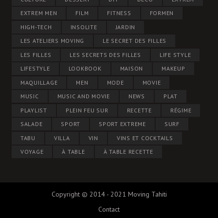
EXTREM MEN
FILM
FITNESS
FORMEN
HIGH-TECH
INSOLITE
JARDIN
LES ATELIERS MOVING
LE SECRET DES FILLES
LES FILLES
LES SECRETS DES FILLES
LIFE STYLE
LIFESTYLE
LOOKBOOK
MAISON
MAKEUP
MAQUILLAGE
MEN
MODE
MOVIE
MUSIC
MUSIC AND MOVIE
NEWS
PLAT
PLAYLIST
PLEIN FEU SUR
RECETTE
RÉGIME
SALADE
SPORT
SPORT EXTREME
SURF
TABU
VILLA
VIN
VINS ET COCKTAILS
VOYAGE
À TABLE
À TABLE RECETTE
Copyright © 2014 - 2021 Moving Tahiti
Contact