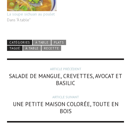
La soupe sichuan au poulet
Dans "À table"
CATÉGORIES
À TABLE
PLATS
TAGUÉ
À TABLE
RECETTE
ARTICLE PRÉCÉDENT
SALADE DE MANGUE, CREVETTES, AVOCAT ET
BASILIC
ARTICLE SUIVANT
UNE PETITE MAISON COLORÉE, TOUTE EN
BOIS