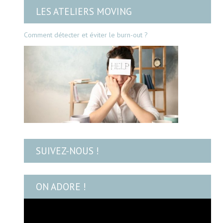
LES ATELIERS MOVING
Comment détecter et éviter le burn-out ?
SUIVEZ-NOUS !
ON ADORE !