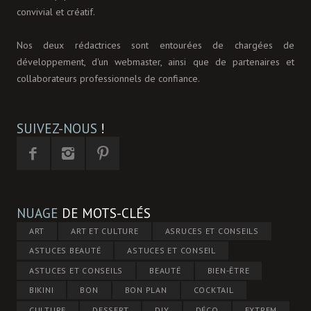
convivial et créatif.
Nos deux rédactrices sont entourées de chargées de
développement, d'un webmaster, ainsi que de partenaires et
collaborateurs professionnels de confiance.
SUIVEZ-NOUS
!
NUAGE
DE MOTS-CLÉS
ART
ART ET CULTURE
ASRUCES ET CONSEILS
ASTUCES BEAUTÉ
ASTUCES ET CONSEIL
ASTUCES ET CONSEILS
BEAUTÉ
BIEN-ÊTRE
BIKINI
BON
BON PLAN
COCKTAIL
CULTURE
DESSERT
DIY
DÉCO
EXTREM