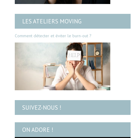
LES ATELIERS MOVING
Comment détecter et éviter le burn-out ?
SUIVEZ-NOUS !
ON ADORE !