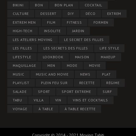
BIKINI
BON
BON PLAN
COCKTAIL
CULTURE
DESSERT
DIY
DÉCO
EXTREM
EXTREM MEN
FILM
FITNESS
FORMEN
HIGH-TECH
INSOLITE
JARDIN
LES ATELIERS MOVING
LE SECRET DES FILLES
LES FILLES
LES SECRETS DES FILLES
LIFE STYLE
LIFESTYLE
LOOKBOOK
MAISON
MAKEUP
MAQUILLAGE
MEN
MODE
MOVIE
MUSIC
MUSIC AND MOVIE
NEWS
PLAT
PLAYLIST
PLEIN FEU SUR
RECETTE
RÉGIME
SALADE
SPORT
SPORT EXTREME
SURF
TABU
VILLA
VIN
VINS ET COCKTAILS
VOYAGE
À TABLE
À TABLE RECETTE
Copyright © 2014 - 2021 Moving Tahiti