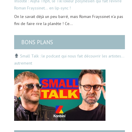
Insolite : Alijha Thph, le TikTokeur polynésien qui fait revivre
Roman Frayssinet… en lip-sync !
On le savait déjà un peu barré, mais Roman Frayssinet n’a pas
fini de faire rire la planète ! Ce…
BONS PLANS
Small Talk : le podcast qui nous fait découvrir les artistes…
autrement