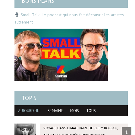
BONS PLANS
Small Talk : le podcast qui nous fait découvrir les artistes…
autrement
TOP 5
AUJOURD'HUI
SEMAINE
MOIS
TOUS
VOYAGE DANS L’IMAGINAIRE DE KELLY BOESCH,
1