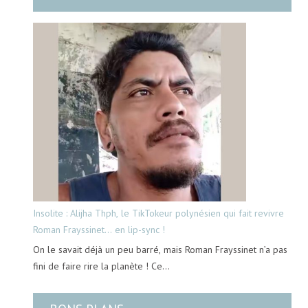
Insolite : Alijha Thph, le TikTokeur polynésien qui fait revivre
Roman Frayssinet… en lip-sync !
On le savait déjà un peu barré, mais Roman Frayssinet n’a pas
fini de faire rire la planète ! Ce…