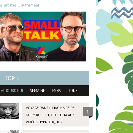
es artistes… autrement
TOP 5
AUJOURD'HUI
SEMAINE
MOIS
TOUS
VOYAGE DANS L’IMAGINAIRE DE
1
KELLY BOESCH, ARTISTE IA AUX
VIDÉOS HYPNOTIQUES