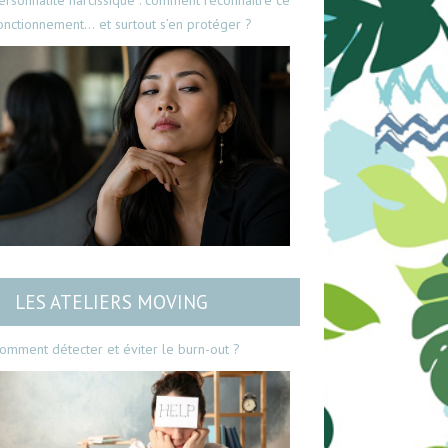
ersonnalité narcissique : comment reconnaître ce
onctionnement… et surtout s’en protéger ?
LES ATELIERS MOVING
omment détecter et éviter le burn-out ?