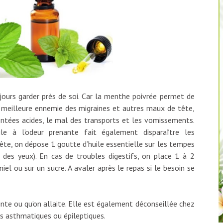
oujours garder près de soi. Car la menthe poivrée permet de
a meilleure ennemie des migraines et autres maux de tête,
montées acides, le mal des transports et les vomissements.
ile à l’odeur prenante fait également disparaître les
te, on dépose 1 goutte d’huile essentielle sur les tempes
e des yeux). En cas de troubles digestifs, on place 1 à 2
iel ou sur un sucre. A avaler après le repas si le besoin se
ceinte ou qu’on allaite. Elle est également déconseillée chez
es asthmatiques ou épileptiques.