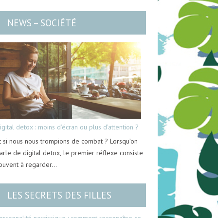
NEWS – SOCIÉTÉ
igital detox : moins d’écran ou plus d’attention ?
t si nous nous trompions de combat ? Lorsqu’on
arle de digital detox, le premier réflexe consiste
ouvent à regarder…
LES SECRETS DES FILLES