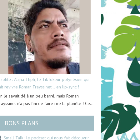
nsolite : Alijha Thph, le TikTokeur polynésien qui
ait revivre Roman Frayssinet… en lip-sync !
n le savait déjà un peu barré, mais Roman
rayssinet n’a pas fini de faire rire la planète ! Ce…
BONS PLANS
Small Talk : le podcast qui nous fait découvrir