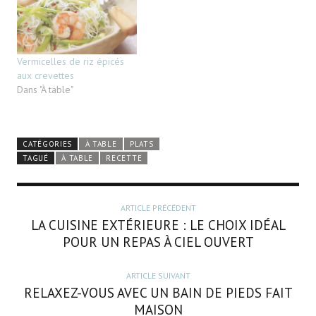
Vermicelles de riz épicés
aux crevettes
Dans "À table"
CATÉGORIES
À TABLE
PLATS
TAGUÉ
À TABLE
RECETTE
ARTICLE PRÉCÉDENT
LA CUISINE EXTÉRIEURE : LE CHOIX IDÉAL
POUR UN REPAS À CIEL OUVERT
ARTICLE SUIVANT
RELAXEZ-VOUS AVEC UN BAIN DE PIEDS FAIT
MAISON