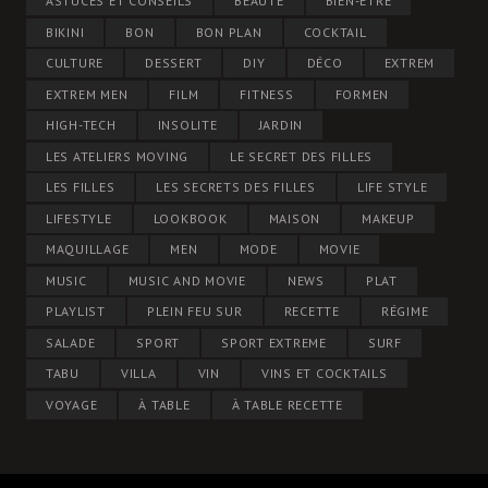
ASTUCES ET CONSEILS
BEAUTÉ
BIEN-ÊTRE
BIKINI
BON
BON PLAN
COCKTAIL
CULTURE
DESSERT
DIY
DÉCO
EXTREM
EXTREM MEN
FILM
FITNESS
FORMEN
HIGH-TECH
INSOLITE
JARDIN
LES ATELIERS MOVING
LE SECRET DES FILLES
LES FILLES
LES SECRETS DES FILLES
LIFE STYLE
LIFESTYLE
LOOKBOOK
MAISON
MAKEUP
MAQUILLAGE
MEN
MODE
MOVIE
MUSIC
MUSIC AND MOVIE
NEWS
PLAT
PLAYLIST
PLEIN FEU SUR
RECETTE
RÉGIME
SALADE
SPORT
SPORT EXTREME
SURF
TABU
VILLA
VIN
VINS ET COCKTAILS
VOYAGE
À TABLE
À TABLE RECETTE