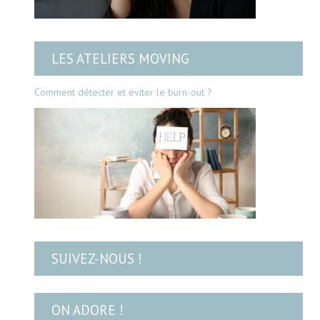
LES ATELIERS MOVING
Comment détecter et éviter le burn-out ?
SUIVEZ-NOUS !
ON ADORE !