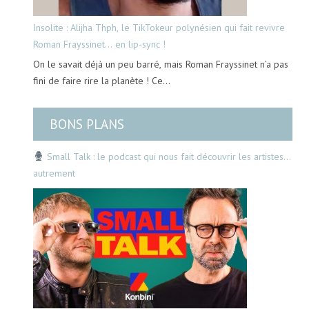
Insolite : Alijha Thph, le TikTokeur polynésien qui fait revivre
Roman Frayssinet… en lip-sync !
On le savait déjà un peu barré, mais Roman Frayssinet n’a pas
fini de faire rire la planète ! Ce…
BONS PLANS
Small Talk : le podcast qui nous fait découvrir les artistes…
autrement