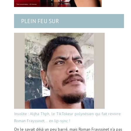
PLEIN FEU SUR
Insolite : Alijha Thph, le TikTokeur polynésien qui fait revivre
Roman Frayssinet… en lip-sync !
On le savait déjà un peu barré, mais Roman Frayssinet n’a pas