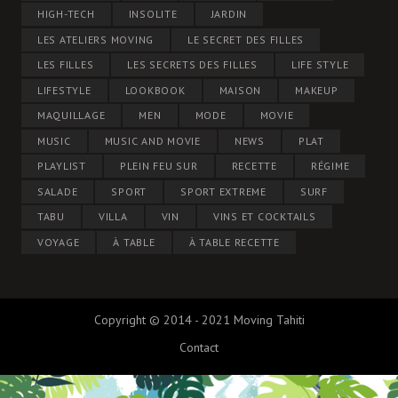
HIGH-TECH
INSOLITE
JARDIN
LES ATELIERS MOVING
LE SECRET DES FILLES
LES FILLES
LES SECRETS DES FILLES
LIFE STYLE
LIFESTYLE
LOOKBOOK
MAISON
MAKEUP
MAQUILLAGE
MEN
MODE
MOVIE
MUSIC
MUSIC AND MOVIE
NEWS
PLAT
PLAYLIST
PLEIN FEU SUR
RECETTE
RÉGIME
SALADE
SPORT
SPORT EXTREME
SURF
TABU
VILLA
VIN
VINS ET COCKTAILS
VOYAGE
À TABLE
À TABLE RECETTE
Copyright © 2014 - 2021 Moving Tahiti
Contact