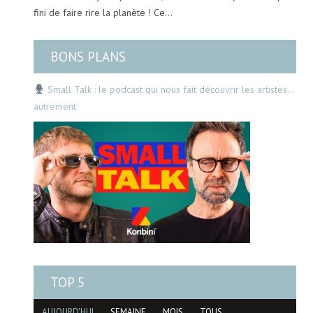
fini de faire rire la planète ! Ce…
BONS PLANS
Small Talk : le podcast qui nous fait découvrir les artistes…
autrement
TOP 5
AUJOURD'HUI
SEMAINE
MOIS
TOUS