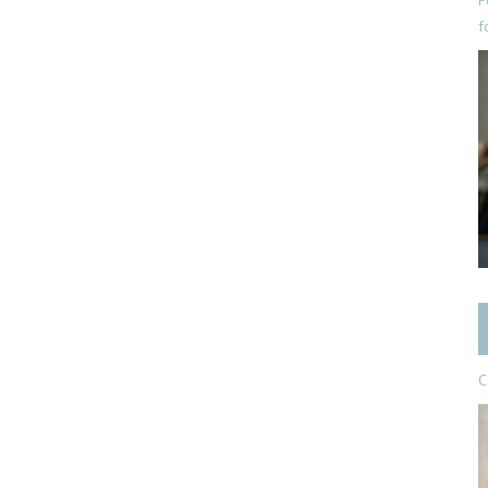
P
f
C