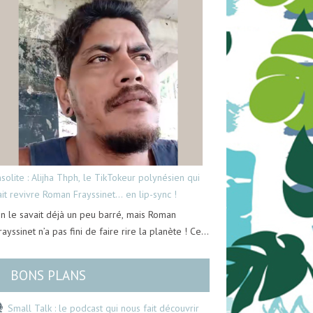
nsolite : Alijha Thph, le TikTokeur polynésien qui
ait revivre Roman Frayssinet… en lip-sync !
n le savait déjà un peu barré, mais Roman
rayssinet n’a pas fini de faire rire la planète ! Ce…
BONS PLANS
Small Talk : le podcast qui nous fait découvrir