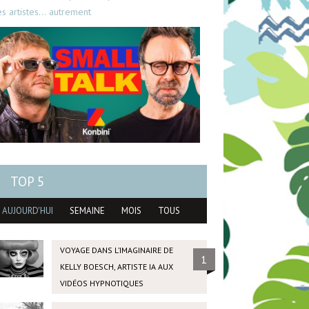
es artistes… autrement
TOP 5
AUJOURD'HUI
SEMAINE
MOIS
TOUS
VOYAGE DANS L’IMAGINAIRE DE
1
KELLY BOESCH, ARTISTE IA AUX
VIDÉOS HYPNOTIQUES