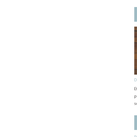
D
E
p
s