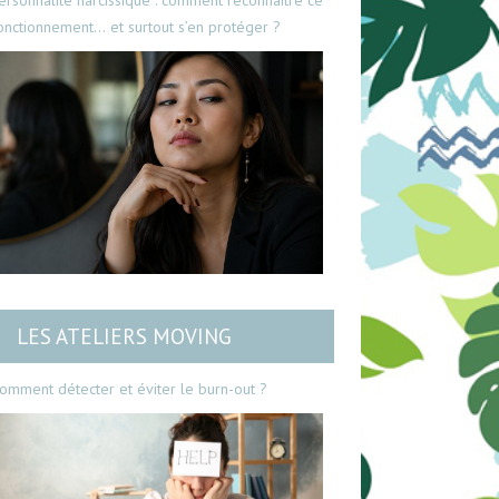
ersonnalité narcissique : comment reconnaître ce
onctionnement… et surtout s’en protéger ?
LES ATELIERS MOVING
omment détecter et éviter le burn-out ?