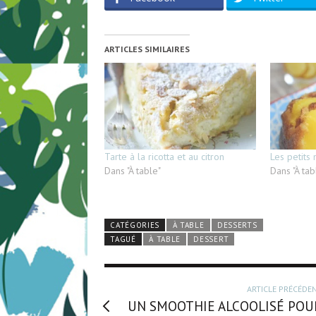
ARTICLES SIMILAIRES
Tarte à la ricotta et au citron
Les petits
Dans "À table"
Dans "À tab
CATÉGORIES
À TABLE
DESSERTS
TAGUÉ
À TABLE
DESSERT
ARTICLE PRÉCÉDE
UN SMOOTHIE ALCOOLISÉ POU