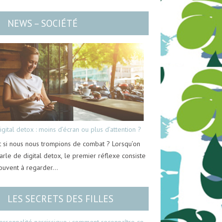
NEWS – SOCIÉTÉ
igital detox : moins d’écran ou plus d’attention ?
t si nous nous trompions de combat ? Lorsqu’on
arle de digital detox, le premier réflexe consiste
ouvent à regarder…
LES SECRETS DES FILLES