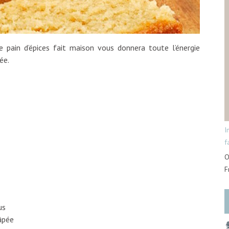
e pain d’épices fait maison vous donnera toute l’énergie
ée.
I
f
O
F
us
âpée