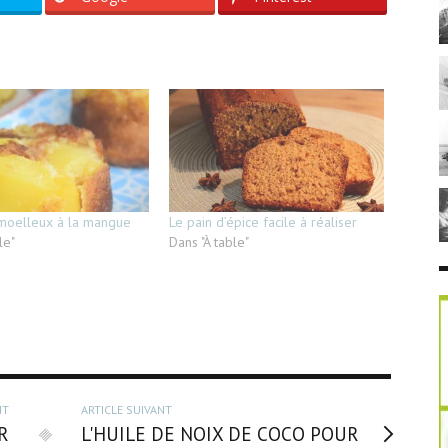
 moelleux à la mangue
Le pain d’épice facile à réaliser
le"
Dans "À table"
NT
ARTICLE SUIVANT
R
L'HUILE DE NOIX DE COCO POUR