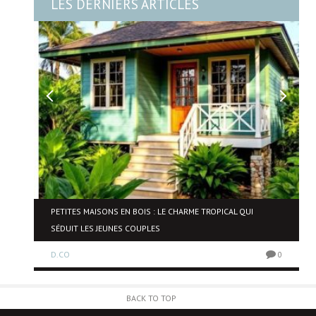
LES DERNIERS ARTICLES
NE
PETITES MAISONS EN BOIS : LE CHARME TROPICAL QUI
SÉDUIT LES JEUNES COUPLES
D.CO
0
0
BACK TO TOP