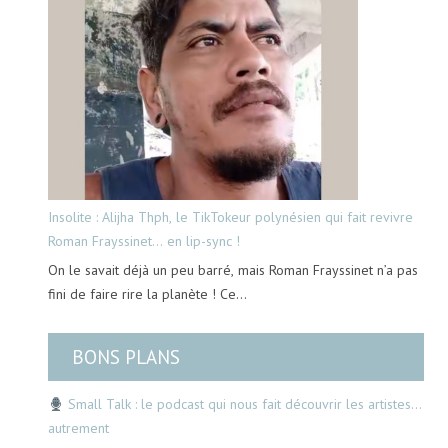
Insolite : Alijha Thph, le TikTokeur polynésien qui fait revivre
Roman Frayssinet… en lip-sync !
On le savait déjà un peu barré, mais Roman Frayssinet n’a pas
fini de faire rire la planète ! Ce…
BONS PLANS
Small Talk : le podcast qui nous fait découvrir les artistes…
autrement