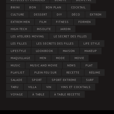
BIKINI
BON
BON PLAN
COCKTAIL
CULTURE
DESSERT
DIY
DÉCO
EXTREM
EXTREM MEN
FILM
FITNESS
FORMEN
HIGH-TECH
INSOLITE
JARDIN
LES ATELIERS MOVING
LE SECRET DES FILLES
LES FILLES
LES SECRETS DES FILLES
LIFE STYLE
LIFESTYLE
LOOKBOOK
MAISON
MAKEUP
MAQUILLAGE
MEN
MODE
MOVIE
MUSIC
MUSIC AND MOVIE
NEWS
PLAT
PLAYLIST
PLEIN FEU SUR
RECETTE
RÉGIME
SALADE
SPORT
SPORT EXTREME
SURF
TABU
VILLA
VIN
VINS ET COCKTAILS
VOYAGE
À TABLE
À TABLE RECETTE