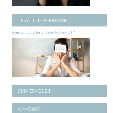
LES ATELIERS MOVING
Comment détecter et éviter le burn-out ?
SUIVEZ-NOUS !
ON ADORE !