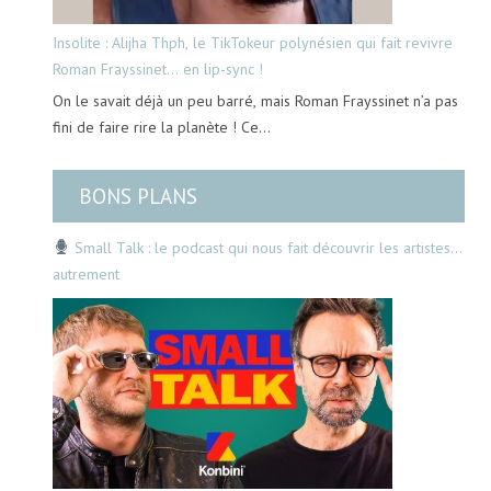
Insolite : Alijha Thph, le TikTokeur polynésien qui fait revivre
Roman Frayssinet… en lip-sync !
On le savait déjà un peu barré, mais Roman Frayssinet n’a pas
fini de faire rire la planète ! Ce…
BONS PLANS
Small Talk : le podcast qui nous fait découvrir les artistes…
autrement