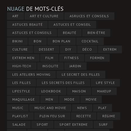
NUAGE
DE MOTS-CLÉS
ART
ART ET CULTURE
ASRUCES ET CONSEILS
ASTUCES BEAUTÉ
ASTUCES ET CONSEIL
ASTUCES ET CONSEILS
BEAUTÉ
BIEN-ÊTRE
BIKINI
BON
BON PLAN
COCKTAIL
CULTURE
DESSERT
DIY
DÉCO
EXTREM
EXTREM MEN
FILM
FITNESS
FORMEN
HIGH-TECH
INSOLITE
JARDIN
LES ATELIERS MOVING
LE SECRET DES FILLES
LES FILLES
LES SECRETS DES FILLES
LIFE STYLE
LIFESTYLE
LOOKBOOK
MAISON
MAKEUP
MAQUILLAGE
MEN
MODE
MOVIE
MUSIC
MUSIC AND MOVIE
NEWS
PLAT
PLAYLIST
PLEIN FEU SUR
RECETTE
RÉGIME
SALADE
SPORT
SPORT EXTREME
SURF