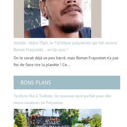
Insolite : Alijha Thph, le TikTokeur polynésien qui fait revivre
Roman Frayssinet… en lip-sync !
On le savait déjà un peu barré, mais Roman Frayssinet n’a pas
fini de faire rire la planète ! Ce…
BONS PLANS
Te Hono Nui à Toahotu : le nouveau spot parfait pour des
micro-vacances en Polynésie