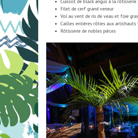
Cuissot de black angus à la rôtisserie
Filet de cerf grand veneur
Vol au vent de ris de veau et foie gra
Cailles entières rôties aux artichauts
Rôtisserie de nobles pièces