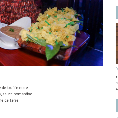
D
E
p
 de truffe noire
s
, sauce homardine
me de terre