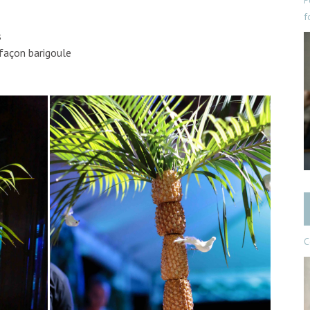
P
f
s
 façon barigoule
C