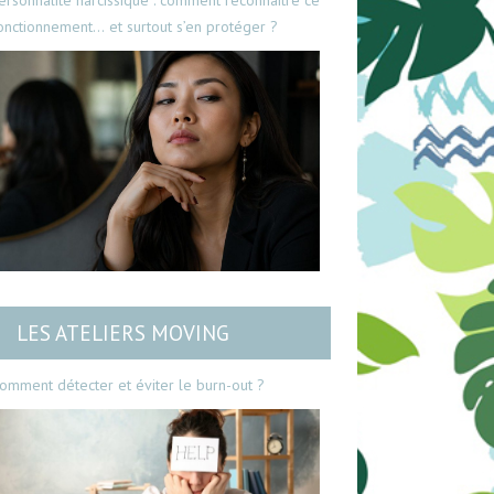
ersonnalité narcissique : comment reconnaître ce
onctionnement… et surtout s’en protéger ?
LES ATELIERS MOVING
omment détecter et éviter le burn-out ?