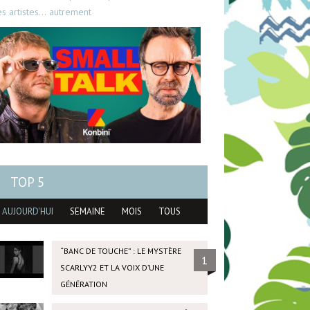
es artistes… autrement
TOP 5
AUJOURD'HUI
SEMAINE
MOIS
TOUS
“BANC DE TOUCHE” : LE MYSTÈRE
1
SCARLYY2 ET LA VOIX D’UNE
GÉNÉRATION