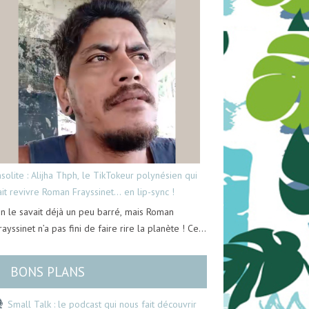
nsolite : Alijha Thph, le TikTokeur polynésien qui
ait revivre Roman Frayssinet… en lip-sync !
n le savait déjà un peu barré, mais Roman
rayssinet n’a pas fini de faire rire la planète ! Ce…
BONS PLANS
Small Talk : le podcast qui nous fait découvrir