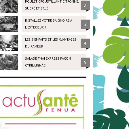
POULET CROUSTILLANT CITRONNÉ,
2
SUCRÉ ET SALÉ
INSTALLEZ VOTRE BAIGNOIRE À
3
L'EXTÉRIEUR !
LES BIENFAITS ET LES AVANTAGES
4
DU RAMEUR
SALADE THAÏ EXPRESS FAÇON
5
CYRIL LIGNAC