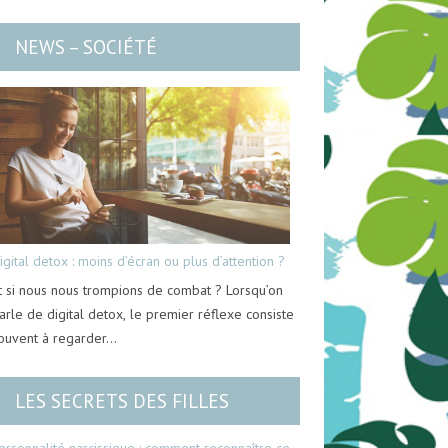
NEWS – SOCIÉTÉ
igital detox : moins d’écran ou plus d’attention ?
t si nous nous trompions de combat ? Lorsqu’on
arle de digital detox, le premier réflexe consiste
ouvent à regarder…
LES SECRETS DES FILLES