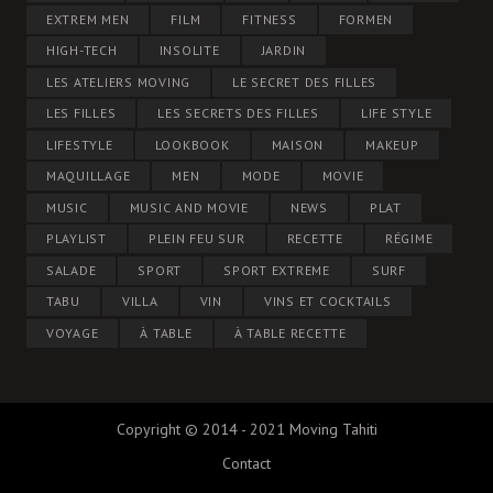
EXTREM MEN
FILM
FITNESS
FORMEN
HIGH-TECH
INSOLITE
JARDIN
LES ATELIERS MOVING
LE SECRET DES FILLES
LES FILLES
LES SECRETS DES FILLES
LIFE STYLE
LIFESTYLE
LOOKBOOK
MAISON
MAKEUP
MAQUILLAGE
MEN
MODE
MOVIE
MUSIC
MUSIC AND MOVIE
NEWS
PLAT
PLAYLIST
PLEIN FEU SUR
RECETTE
RÉGIME
SALADE
SPORT
SPORT EXTREME
SURF
TABU
VILLA
VIN
VINS ET COCKTAILS
VOYAGE
À TABLE
À TABLE RECETTE
Copyright © 2014 - 2021 Moving Tahiti
Contact