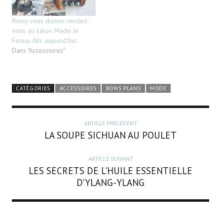
Romy vous donne rendez-
vous au salon Made In
Fenua dès aujourd’hui
Dans "Accessoires"
CATÉGORIES
ACCESSOIRES
BONS PLANS
MODE
ARTICLE PRÉCÉDENT
LA SOUPE SICHUAN AU POULET
ARTICLE SUIVANT
LES SECRETS DE L'HUILE ESSENTIELLE
D'YLANG-YLANG