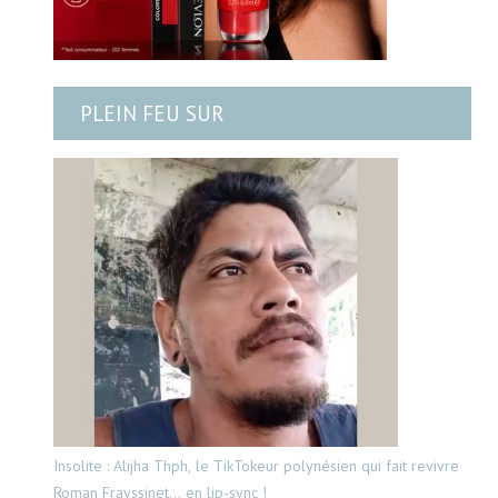
PLEIN FEU SUR
Insolite : Alijha Thph, le TikTokeur polynésien qui fait revivre
Roman Frayssinet… en lip-sync !