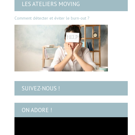
LES ATELIERS MOVING
Comment détecter et éviter le burn-out ?
SUIVEZ-NOUS !
ON ADORE !