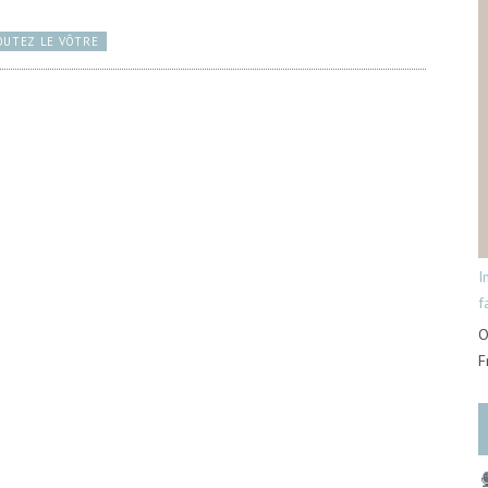
OUTEZ LE VÔTRE
I
f
O
F