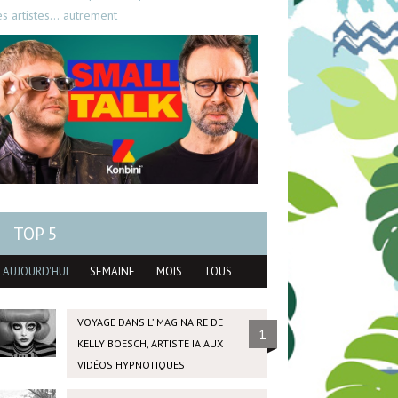
es artistes… autrement
TOP 5
AUJOURD'HUI
SEMAINE
MOIS
TOUS
VOYAGE DANS L’IMAGINAIRE DE
1
KELLY BOESCH, ARTISTE IA AUX
VIDÉOS HYPNOTIQUES