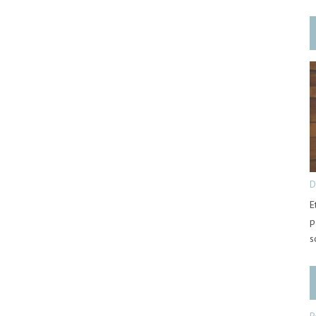
D
E
p
s