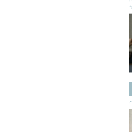
P
f
C