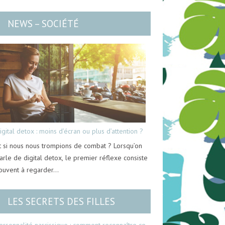
NEWS – SOCIÉTÉ
igital detox : moins d’écran ou plus d’attention ?
t si nous nous trompions de combat ? Lorsqu’on
arle de digital detox, le premier réflexe consiste
ouvent à regarder…
LES SECRETS DES FILLES