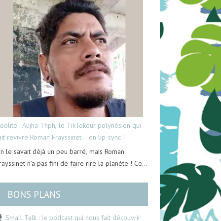
nsolite : Alijha Thph, le TikTokeur polynésien qui
ait revivre Roman Frayssinet… en lip-sync !
n le savait déjà un peu barré, mais Roman
rayssinet n’a pas fini de faire rire la planète ! Ce…
BONS PLANS
Small Talk : le podcast qui nous fait découvrir