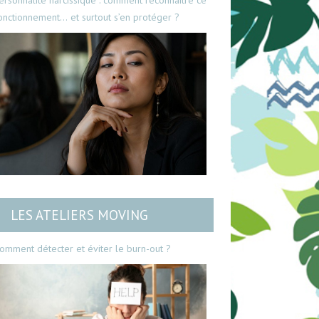
ersonnalité narcissique : comment reconnaître ce
onctionnement… et surtout s’en protéger ?
LES ATELIERS MOVING
omment détecter et éviter le burn-out ?