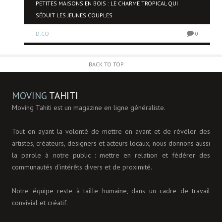
NE
PETITES MAISONS EN BOIS : LE CHARME TROPICAL QUI
SÉDUIT LES JEUNES COUPLES
D.CO
0
0
BACK TO TOP
MOVING
TAHITI
Moving Tahiti est un magazine en ligne généraliste.
Tout en ayant la volonté de mettre en avant et de révéler des
artistes, créateurs, designers et acteurs locaux, nous donnons aussi
la parole à notre public : mettre en relation et fédérer des
communautés d’intérêts divers et de proximité.
Notre équipe reste à taille humaine, dans un cadre de travail
convivial et créatif.