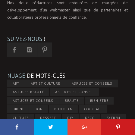
Nos deux rédactrices sont entourées de chargées de
développement, d'un webmaster, ainsi que de partenaires et
collaborateurs professionnels de confiance.
SUIVEZ-NOUS
!
NUAGE
DE MOTS-CLÉS
ART
ART ET CULTURE
ASRUCES ET CONSEILS
ASTUCES BEAUTÉ
ASTUCES ET CONSEIL
ASTUCES ET CONSEILS
BEAUTÉ
BIEN-ÊTRE
BIKINI
BON
BON PLAN
COCKTAIL
CULTURE
DESSERT
DIY
DÉCO
EXTREM
EXTREM MEN
FILM
FITNESS
FORMEN
HIGH-TECH
INSOLITE
JARDIN