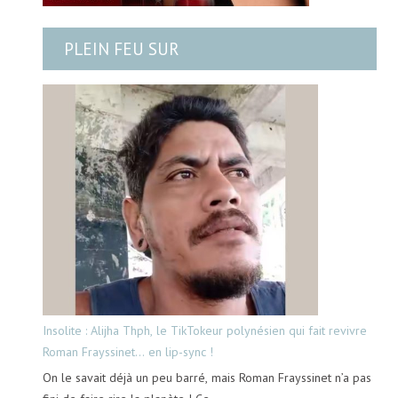
PLEIN FEU SUR
Insolite : Alijha Thph, le TikTokeur polynésien qui fait revivre
Roman Frayssinet… en lip-sync !
On le savait déjà un peu barré, mais Roman Frayssinet n’a pas