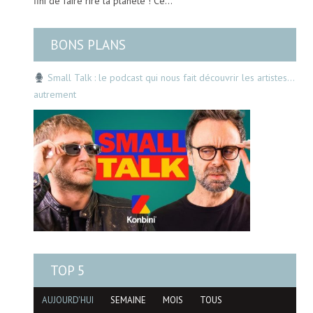
fini de faire rire la planète ! Ce…
BONS PLANS
Small Talk : le podcast qui nous fait découvrir les artistes…
autrement
TOP 5
AUJOURD'HUI
SEMAINE
MOIS
TOUS