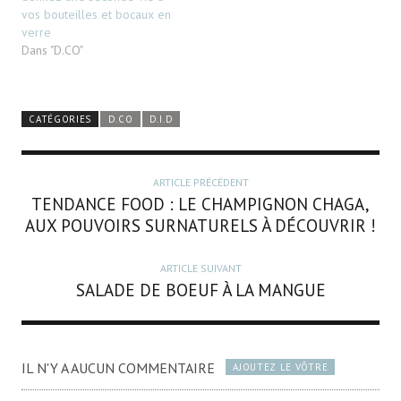
vos bouteilles et bocaux en
verre
Dans "D.CO"
CATÉGORIES
D.CO
D.I.D
ARTICLE PRÉCÉDENT
TENDANCE FOOD : LE CHAMPIGNON CHAGA,
AUX POUVOIRS SURNATURELS À DÉCOUVRIR !
ARTICLE SUIVANT
SALADE DE BOEUF À LA MANGUE
IL N'Y A AUCUN COMMENTAIRE
AJOUTEZ LE VÔTRE