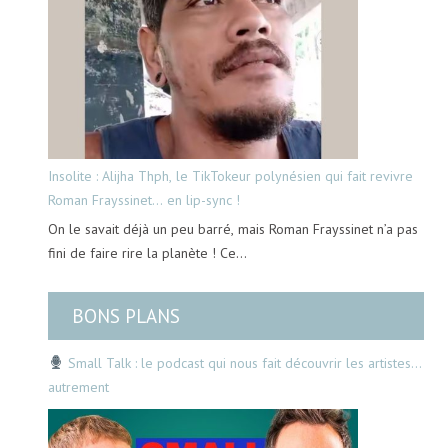
Insolite : Alijha Thph, le TikTokeur polynésien qui fait revivre
Roman Frayssinet… en lip-sync !
On le savait déjà un peu barré, mais Roman Frayssinet n’a pas
fini de faire rire la planète ! Ce…
BONS PLANS
Small Talk : le podcast qui nous fait découvrir les artistes…
autrement