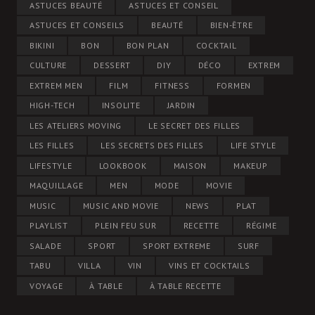
ASTUCES BEAUTÉ
ASTUCES ET CONSEIL
ASTUCES ET CONSEILS
BEAUTÉ
BIEN-ÊTRE
BIKINI
BON
BON PLAN
COCKTAIL
CULTURE
DESSERT
DIY
DÉCO
EXTREM
EXTREM MEN
FILM
FITNESS
FORMEN
HIGH-TECH
INSOLITE
JARDIN
LES ATELIERS MOVING
LE SECRET DES FILLES
LES FILLES
LES SECRETS DES FILLES
LIFE STYLE
LIFESTYLE
LOOKBOOK
MAISON
MAKEUP
MAQUILLAGE
MEN
MODE
MOVIE
MUSIC
MUSIC AND MOVIE
NEWS
PLAT
PLAYLIST
PLEIN FEU SUR
RECETTE
RÉGIME
SALADE
SPORT
SPORT EXTREME
SURF
TABU
VILLA
VIN
VINS ET COCKTAILS
VOYAGE
À TABLE
À TABLE RECETTE