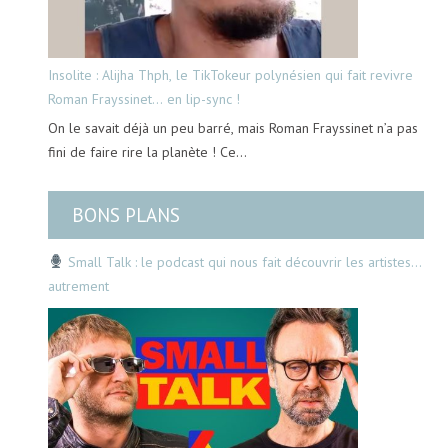
Insolite : Alijha Thph, le TikTokeur polynésien qui fait revivre
Roman Frayssinet… en lip-sync !
On le savait déjà un peu barré, mais Roman Frayssinet n’a pas
fini de faire rire la planète ! Ce…
BONS PLANS
Small Talk : le podcast qui nous fait découvrir les artistes…
autrement