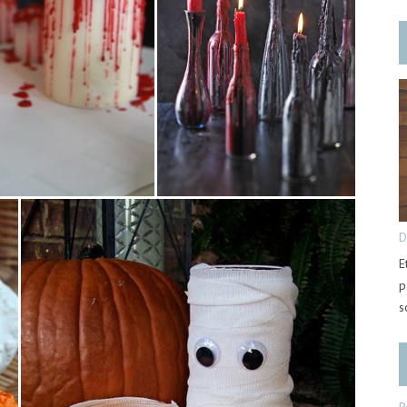
D
E
p
s