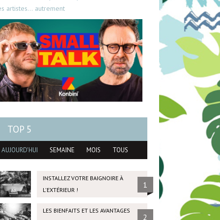
es artistes… autrement
TOP 5
AUJOURD'HUI
SEMAINE
MOIS
TOUS
INSTALLEZ VOTRE BAIGNOIRE À
1
L'EXTÉRIEUR !
LES BIENFAITS ET LES AVANTAGES
2