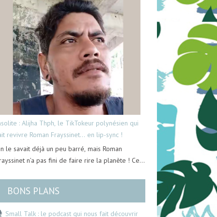
nsolite : Alijha Thph, le TikTokeur polynésien qui
ait revivre Roman Frayssinet… en lip-sync !
n le savait déjà un peu barré, mais Roman
rayssinet n’a pas fini de faire rire la planète ! Ce…
BONS PLANS
Small Talk : le podcast qui nous fait découvrir