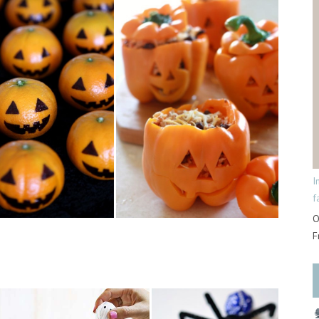
I
f
O
F