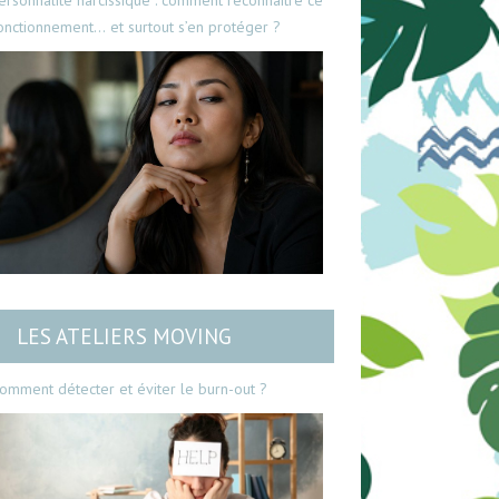
ersonnalité narcissique : comment reconnaître ce
onctionnement… et surtout s’en protéger ?
LES ATELIERS MOVING
omment détecter et éviter le burn-out ?