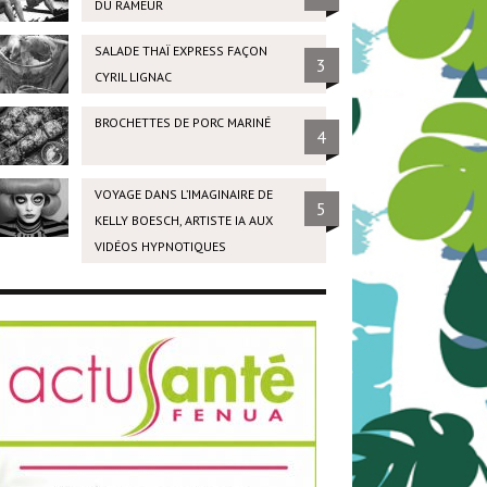
DU RAMEUR
SALADE THAÏ EXPRESS FAÇON
3
CYRIL LIGNAC
BROCHETTES DE PORC MARINÉ
4
VOYAGE DANS L’IMAGINAIRE DE
5
KELLY BOESCH, ARTISTE IA AUX
VIDÉOS HYPNOTIQUES