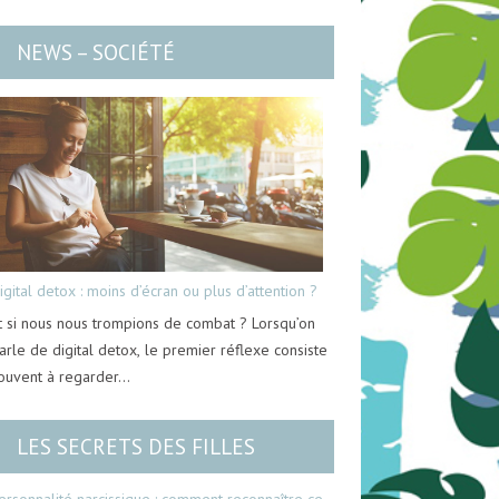
NEWS – SOCIÉTÉ
igital detox : moins d’écran ou plus d’attention ?
t si nous nous trompions de combat ? Lorsqu’on
arle de digital detox, le premier réflexe consiste
ouvent à regarder…
LES SECRETS DES FILLES