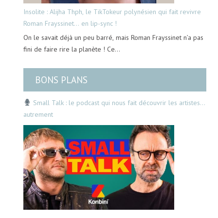
Insolite : Alijha Thph, le TikTokeur polynésien qui fait revivre
Roman Frayssinet… en lip-sync !
On le savait déjà un peu barré, mais Roman Frayssinet n’a pas
fini de faire rire la planète ! Ce…
BONS PLANS
Small Talk : le podcast qui nous fait découvrir les artistes…
autrement