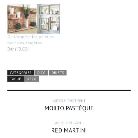
On récupère les palettes
pour des étagères
Dans "D.CO"
CATÉGORIES
D.CO
OBJETS
TAGUÉ
DÉCO
ARTICLE PRÉCÉDENT
MOJITO PASTÈQUE
ARTICLE SUIVANT
RED MARTINI