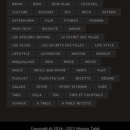
BIKINI
BON
BON PLAN
COCKTAIL
CULTURE
DESSERT
DIY
DÉCO
EXTREM
EXTREM MEN
FILM
FITNESS
FORMEN
HIGH-TECH
INSOLITE
JARDIN
LES ATELIERS MOVING
LE SECRET DES FILLES
LES FILLES
LES SECRETS DES FILLES
LIFE STYLE
LIFESTYLE
LOOKBOOK
MAISON
MAKEUP
MAQUILLAGE
MEN
MODE
MOVIE
MUSIC
MUSIC AND MOVIE
NEWS
PLAT
PLAYLIST
PLEIN FEU SUR
RECETTE
RÉGIME
SALADE
SPORT
SPORT EXTREME
SURF
TABU
VILLA
VIN
VINS ET COCKTAILS
VOYAGE
À TABLE
À TABLE RECETTE
Copyright © 2014 - 2021 Moving Tahiti