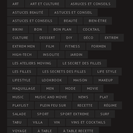
ART
ART ET CULTURE
ASRUCES ET CONSEILS
ASTUCES BEAUTÉ
ASTUCES ET CONSEIL
ASTUCES ET CONSEILS
BEAUTÉ
BIEN-ÊTRE
BIKINI
BON
BON PLAN
COCKTAIL
CULTURE
DESSERT
DIY
DÉCO
EXTREM
EXTREM MEN
FILM
FITNESS
FORMEN
HIGH-TECH
INSOLITE
JARDIN
LES ATELIERS MOVING
LE SECRET DES FILLES
LES FILLES
LES SECRETS DES FILLES
LIFE STYLE
LIFESTYLE
LOOKBOOK
MAISON
MAKEUP
MAQUILLAGE
MEN
MODE
MOVIE
MUSIC
MUSIC AND MOVIE
NEWS
PLAT
PLAYLIST
PLEIN FEU SUR
RECETTE
RÉGIME
SALADE
SPORT
SPORT EXTREME
SURF
TABU
VILLA
VIN
VINS ET COCKTAILS
VOYAGE
À TABLE
À TABLE RECETTE