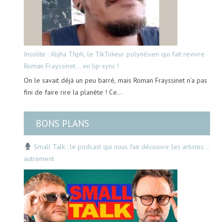
Insolite : Alijha Thph, le TikTokeur polynésien qui fait revivre
Roman Frayssinet… en lip-sync !
On le savait déjà un peu barré, mais Roman Frayssinet n’a pas
fini de faire rire la planète ! Ce…
BONS PLANS
Small Talk : le podcast qui nous fait découvrir les artistes…
autrement