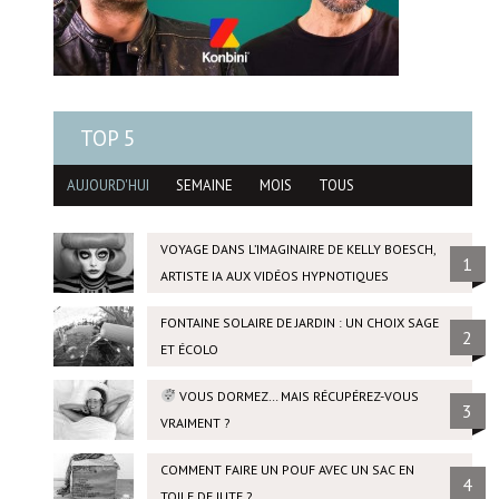
TOP 5
AUJOURD'HUI
SEMAINE
MOIS
TOUS
VOYAGE DANS L’IMAGINAIRE DE KELLY BOESCH,
1
ARTISTE IA AUX VIDÉOS HYPNOTIQUES
FONTAINE SOLAIRE DE JARDIN : UN CHOIX SAGE
2
ET ÉCOLO
VOUS DORMEZ… MAIS RÉCUPÉREZ-VOUS
3
VRAIMENT ?
COMMENT FAIRE UN POUF AVEC UN SAC EN
4
TOILE DE JUTE ?