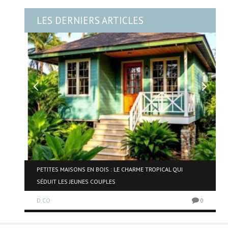
LES DERNIERS ARTICLES
NE
PETITES MAISONS EN BOIS : LE CHARME TROPICAL QUI
SÉDUIT LES JEUNES COUPLES
D.CO
0
0