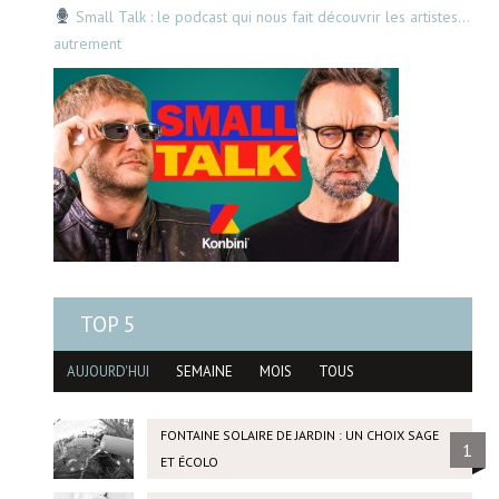
Small Talk : le podcast qui nous fait découvrir les artistes…
autrement
TOP 5
AUJOURD'HUI
SEMAINE
MOIS
TOUS
FONTAINE SOLAIRE DE JARDIN : UN CHOIX SAGE
1
ET ÉCOLO