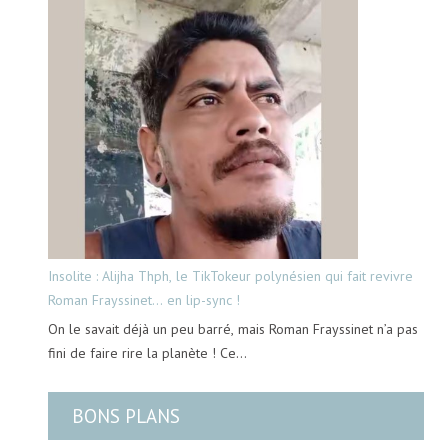
Insolite : Alijha Thph, le TikTokeur polynésien qui fait revivre
Roman Frayssinet… en lip-sync !
On le savait déjà un peu barré, mais Roman Frayssinet n’a pas
fini de faire rire la planète ! Ce…
BONS PLANS