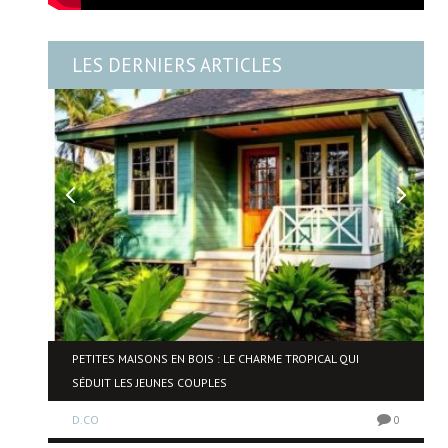
LES DERNIERS ARTICLES
NE
PETITES MAISONS EN BOIS : LE CHARME TROPICAL QUI
SÉDUIT LES JEUNES COUPLES
D.CO
0
0