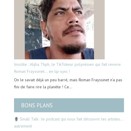
Insolite : Alijha Thph, le TikTokeur polynésien qui fait revivre
Roman Frayssinet… en lip-sync !
On le savait déjà un peu barré, mais Roman Frayssinet n’a pas
fini de faire rire la planète ! Ce…
BONS PLANS
Small Talk : le podcast qui nous fait découvrir les artistes…
autrement