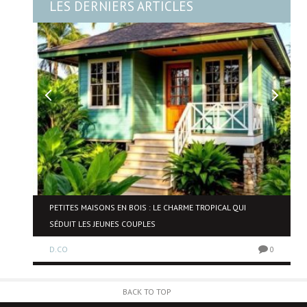
LES DERNIERS ARTICLES
NE
PETITES MAISONS EN BOIS : LE CHARME TROPICAL QUI
SÉDUIT LES JEUNES COUPLES
D.CO
0
0
BACK TO TOP