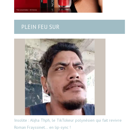
PLEIN FEU SUR
Insolite : Alijha Thph, le TikTokeur polynésien qui fait revivre
Roman Frayssinet… en lip-sync !