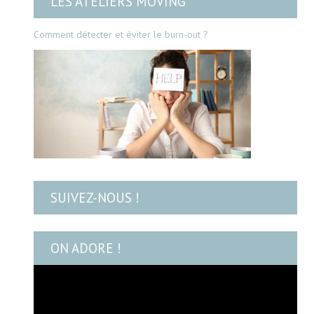
LES ATELIERS MOVING
Comment détecter et éviter le burn-out ?
SUIVEZ-NOUS !
ON ADORE !