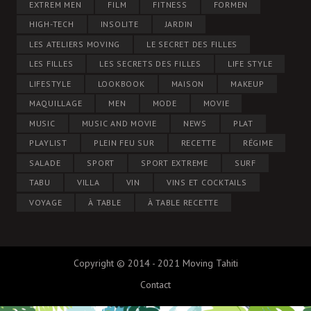
EXTREM MEN
FILM
FITNESS
FORMEN
HIGH-TECH
INSOLITE
JARDIN
LES ATELIERS MOVING
LE SECRET DES FILLES
LES FILLES
LES SECRETS DES FILLES
LIFE STYLE
LIFESTYLE
LOOKBOOK
MAISON
MAKEUP
MAQUILLAGE
MEN
MODE
MOVIE
MUSIC
MUSIC AND MOVIE
NEWS
PLAT
PLAYLIST
PLEIN FEU SUR
RECETTE
RÉGIME
SALADE
SPORT
SPORT EXTREME
SURF
TABU
VILLA
VIN
VINS ET COCKTAILS
VOYAGE
À TABLE
À TABLE RECETTE
Copyright © 2014 - 2021 Moving Tahiti
Contact