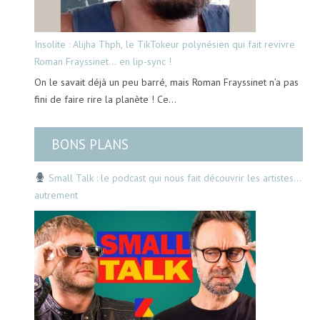
Insolite : Alijha Thph, le TikTokeur polynésien qui fait revivre
Roman Frayssinet… en lip-sync !
On le savait déjà un peu barré, mais Roman Frayssinet n’a pas
fini de faire rire la planète ! Ce…
BONS PLANS
Small Talk : le podcast qui nous fait découvrir les artistes…
autrement