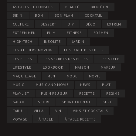
ASTUCES ET CONSEILS
BEAUTÉ
BIEN-ÊTRE
BIKINI
BON
BON PLAN
COCKTAIL
CULTURE
DESSERT
DIY
DÉCO
EXTREM
EXTREM MEN
FILM
FITNESS
FORMEN
HIGH-TECH
INSOLITE
JARDIN
LES ATELIERS MOVING
LE SECRET DES FILLES
LES FILLES
LES SECRETS DES FILLES
LIFE STYLE
LIFESTYLE
LOOKBOOK
MAISON
MAKEUP
MAQUILLAGE
MEN
MODE
MOVIE
MUSIC
MUSIC AND MOVIE
NEWS
PLAT
PLAYLIST
PLEIN FEU SUR
RECETTE
RÉGIME
SALADE
SPORT
SPORT EXTREME
SURF
TABU
VILLA
VIN
VINS ET COCKTAILS
VOYAGE
À TABLE
À TABLE RECETTE