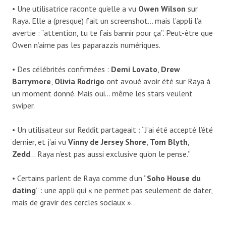
• Une utilisatrice raconte qu’elle a vu
Owen Wilson
sur
Raya. Elle a (presque) fait un screenshot… mais l’appli l’a
avertie : “attention, tu te fais bannir pour ça”. Peut-être que
Owen n’aime pas les paparazzis numériques.
• Des célébrités confirmées :
Demi Lovato
,
Drew
Barrymore
,
Olivia Rodrigo
ont avoué avoir été sur Raya à
un moment donné. Mais oui… même les stars veulent
swiper.
• Un utilisateur sur Reddit partageait : “J’ai été accepté l’été
dernier, et j’ai vu
Vinny de Jersey Shore
,
Tom Blyth
,
Zedd
… Raya n’est pas aussi exclusive qu’on le pense.”
• Certains parlent de Raya comme d’un “
Soho House du
dating
” : une appli qui « ne permet pas seulement de dater,
mais de gravir des cercles sociaux ».