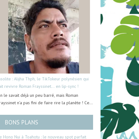
nsolite : Alijha Thph, le TikTokeur polynésien qui
ait revivre Roman Frayssinet… en lip-sync !
n le savait déjà un peu barré, mais Roman
rayssinet n’a pas fini de faire rire la planète ! Ce…
BONS PLANS
e Hono Nui à Toahotu : le nouveau spot parfait