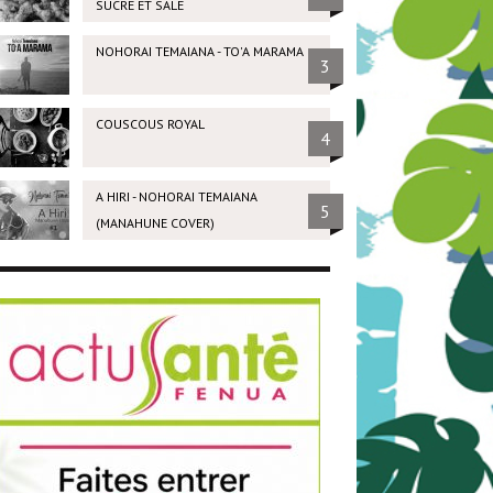
SUCRÉ ET SALÉ
NOHORAI TEMAIANA - TO'A MARAMA
3
COUSCOUS ROYAL
4
A HIRI - NOHORAI TEMAIANA
5
(MANAHUNE COVER)