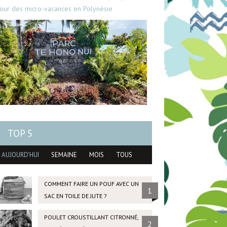
our des micro-vacances en Polynésie
TOP 5
AUJOURD'HUI
SEMAINE
MOIS
TOUS
COMMENT FAIRE UN POUF AVEC UN
1
SAC EN TOILE DE JUTE ?
POULET CROUSTILLANT CITRONNÉ,
2