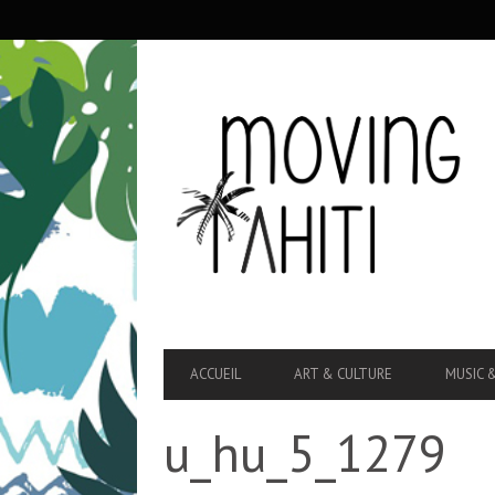
SECONDARY
NAVIGATION
PRIMARY
ACCUEIL
ART & CULTURE
MUSIC 
NAVIGATION
u_hu_5_1279