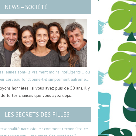
NEWS – SOCIÉTÉ
es jeunes sont-ils vraiment moins intelligents… ou
eur cerveau fonctionne-t-il simplement autrement
oyons honnêtes : si vous avez plus de 50 ans, il y
 de fortes chances que vous ayez déjà…
LES SECRETS DES FILLES
ersonnalité narcissique : comment reconnaître ce