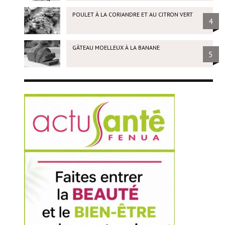
POULET À LA CORIANDRE ET AU CITRON VERT
4
GÂTEAU MOELLEUX À LA BANANE
5