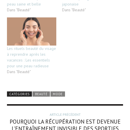
peau saine et belle
japonaise
Dans "Beauté"
Dans "Beauté"
Les rituels beauté du visage
à reprendre après les
vacances : Les essentiels
pour une peau radieuse
Dans "Beauté"
CATÉGORIES
BEAUTÉ
MODE
ARTICLE PRÉCÉDENT
POURQUOI LA RÉCUPÉRATION EST DEVENUE
L'ENTRAÎNEMENT INVISIBLE DES SPORTIFS