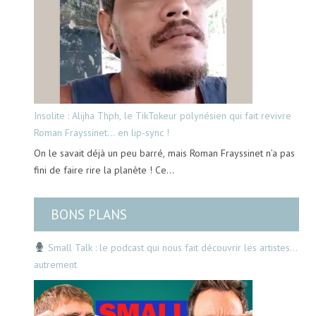
Insolite : Alijha Thph, le TikTokeur polynésien qui fait revivre
Roman Frayssinet… en lip-sync !
On le savait déjà un peu barré, mais Roman Frayssinet n’a pas
fini de faire rire la planète ! Ce…
BONS PLANS
Small Talk : le podcast qui nous fait découvrir les artistes…
autrement