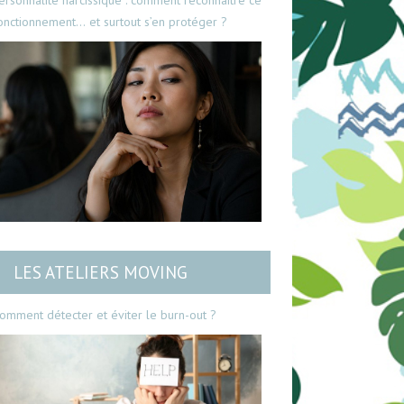
ersonnalité narcissique : comment reconnaître ce
onctionnement… et surtout s’en protéger ?
LES ATELIERS MOVING
omment détecter et éviter le burn-out ?