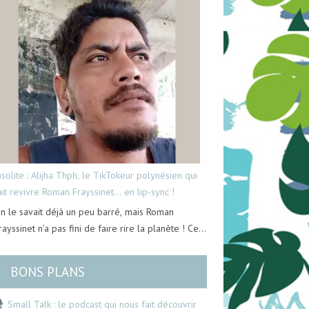
nsolite : Alijha Thph, le TikTokeur polynésien qui
ait revivre Roman Frayssinet… en lip-sync !
n le savait déjà un peu barré, mais Roman
rayssinet n’a pas fini de faire rire la planète ! Ce…
BONS PLANS
Small Talk : le podcast qui nous fait découvrir