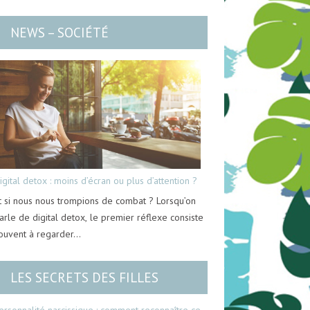
NEWS – SOCIÉTÉ
igital detox : moins d’écran ou plus d’attention ?
t si nous nous trompions de combat ? Lorsqu’on
arle de digital detox, le premier réflexe consiste
ouvent à regarder…
LES SECRETS DES FILLES