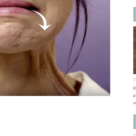
D
E
p
s