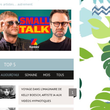
es artistes… autrement
TOP 5
AUJOURD'HUI
SEMAINE
MOIS
TOUS
VOYAGE DANS L’IMAGINAIRE DE
1
KELLY BOESCH, ARTISTE IA AUX
VIDÉOS HYPNOTIQUES