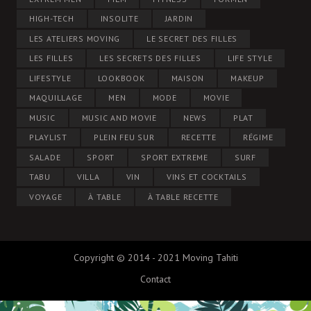
HIGH-TECH
INSOLITE
JARDIN
LES ATELIERS MOVING
LE SECRET DES FILLES
LES FILLES
LES SECRETS DES FILLES
LIFE STYLE
LIFESTYLE
LOOKBOOK
MAISON
MAKEUP
MAQUILLAGE
MEN
MODE
MOVIE
MUSIC
MUSIC AND MOVIE
NEWS
PLAT
PLAYLIST
PLEIN FEU SUR
RECETTE
RÉGIME
SALADE
SPORT
SPORT EXTREME
SURF
TABU
VILLA
VIN
VINS ET COCKTAILS
VOYAGE
À TABLE
À TABLE RECETTE
Copyright © 2014 - 2021 Moving Tahiti
Contact