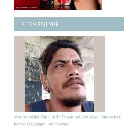
PLEIN FEU SUR
Insolite : Alijha Thph, le TikTokeur polynésien qui fait revivre
Roman Frayssinet… en lip-sync !