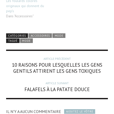
Les foulards colorés
originaux qui donnent du
pep’s
Dans "Accessoires"
CATÉGORIES
ACCESSOIRES
MODE
TAGUÉ
MODE
ARTICLE PRÉCÉDENT
10 RAISONS POUR LESQUELLES LES GENS
GENTILS ATTIRENT LES GENS TOXIQUES
ARTICLE SUIVANT
FALAFELS À LA PATATE DOUCE
IL N'Y A AUCUN COMMENTAIRE
AJOUTEZ LE VÔTRE