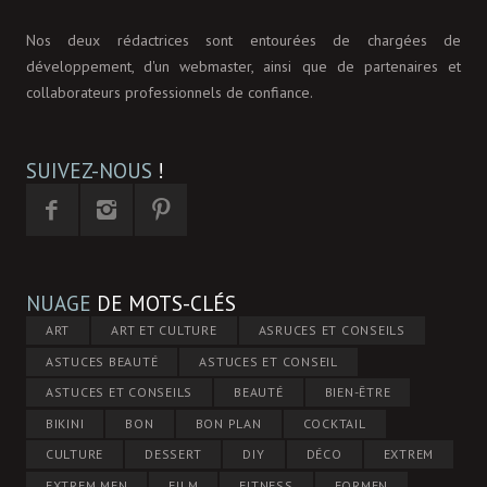
Nos deux rédactrices sont entourées de chargées de
développement, d'un webmaster, ainsi que de partenaires et
collaborateurs professionnels de confiance.
SUIVEZ-NOUS
!
NUAGE
DE MOTS-CLÉS
ART
ART ET CULTURE
ASRUCES ET CONSEILS
ASTUCES BEAUTÉ
ASTUCES ET CONSEIL
ASTUCES ET CONSEILS
BEAUTÉ
BIEN-ÊTRE
BIKINI
BON
BON PLAN
COCKTAIL
CULTURE
DESSERT
DIY
DÉCO
EXTREM
EXTREM MEN
FILM
FITNESS
FORMEN