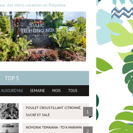
our des micro-vacances en Polynésie
TOP 5
AUJOURD'HUI
SEMAINE
MOIS
TOUS
POULET CROUSTILLANT CITRONNÉ,
1
SUCRÉ ET SALÉ
NOHORAI TEMAIANA - TO'A MARAMA
2