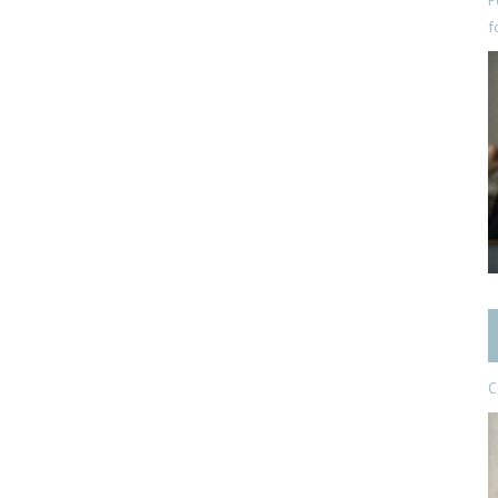
P
f
C