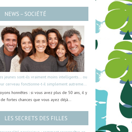
NEWS – SOCIÉTÉ
es jeunes sont-ils vraiment moins intelligents… ou
eur cerveau fonctionne-t-il simplement autrement
oyons honnêtes : si vous avez plus de 50 ans, il y
 de fortes chances que vous ayez déjà…
LES SECRETS DES FILLES