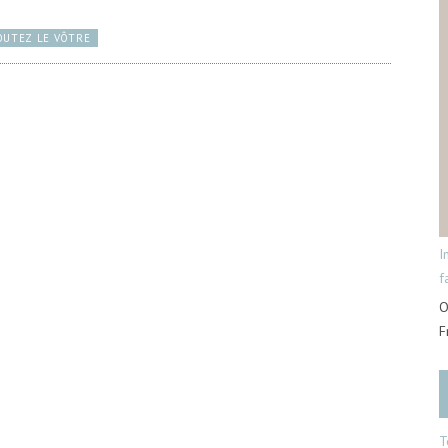
OUTEZ LE VÔTRE
I
f
O
F
T