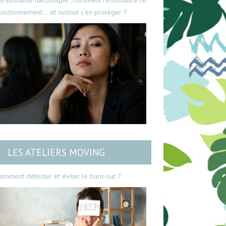
ersonnalité narcissique : comment reconnaître ce
onctionnement… et surtout s’en protéger ?
LES ATELIERS MOVING
omment détecter et éviter le burn-out ?