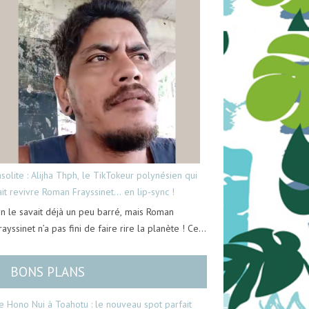
nsolite : Alijha Thph, le TikTokeur polynésien qui
ait revivre Roman Frayssinet… en lip-sync !
n le savait déjà un peu barré, mais Roman
rayssinet n’a pas fini de faire rire la planète ! Ce…
BONS PLANS
e Hono Nui à Toahotu : le nouveau spot parfait