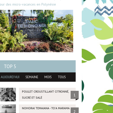
our des micro-vacances en Polynésie
TOP 5
AUJOURD'HUI
SEMAINE
MOIS
TOUS
POULET CROUSTILLANT CITRONNÉ,
1
SUCRÉ ET SALÉ
NOHORAI TEMAIANA - TO'A MARAMA
2