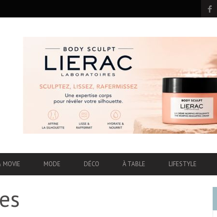
& MOVIE
MODE
DÉCO
À TABLE
LIFESTYLE
hes