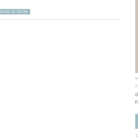
OUTEZ LE VÔTRE
I
f
O
F
T