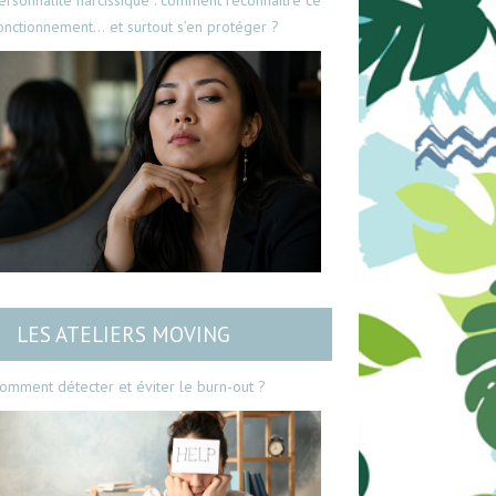
ersonnalité narcissique : comment reconnaître ce
onctionnement… et surtout s’en protéger ?
LES ATELIERS MOVING
omment détecter et éviter le burn-out ?