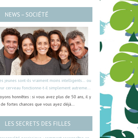
NEWS – SOCIÉTÉ
es jeunes sont-ils vraiment moins intelligents… ou
eur cerveau fonctionne-t-il simplement autrement
oyons honnêtes : si vous avez plus de 50 ans, il y
 de fortes chances que vous ayez déjà…
LES SECRETS DES FILLES