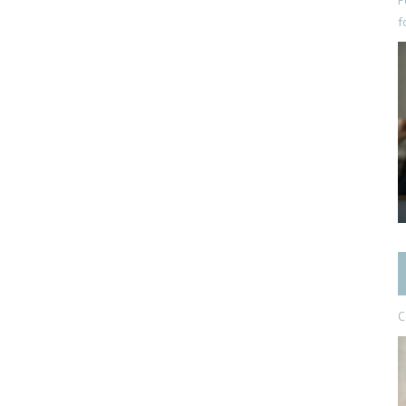
P
f
C