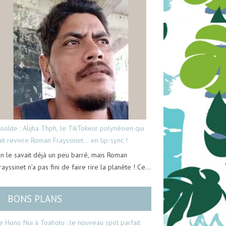
nsolite : Alijha Thph, le TikTokeur polynésien qui
ait revivre Roman Frayssinet… en lip-sync !
n le savait déjà un peu barré, mais Roman
rayssinet n’a pas fini de faire rire la planète ! Ce…
BONS PLANS
e Hono Nui à Toahotu : le nouveau spot parfait