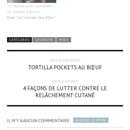
15 étapes pour surmonter
un chagrin d’amour
Dans "Les secrets des filles"
CATÉGORIES
LOOKBOOK
MODE
ARTICLE PRÉCÉDENT
TORTILLA POCKETS AU BŒUF
ARTICLE SUIVANT
4 FAÇONS DE LUTTER CONTRE LE
RELÂCHEMENT CUTANÉ
IL N'Y A AUCUN COMMENTAIRE
AJOUTEZ LE VÔTRE