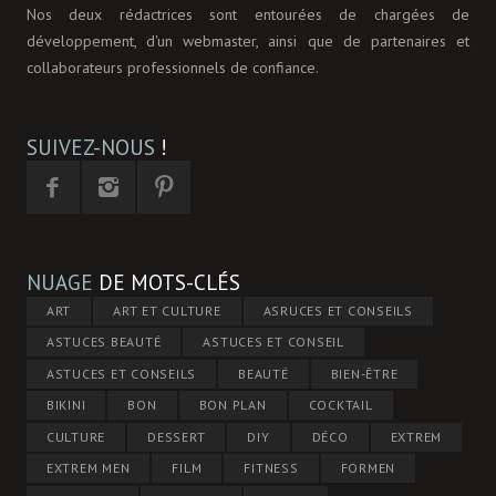
Nos deux rédactrices sont entourées de chargées de
développement, d'un webmaster, ainsi que de partenaires et
collaborateurs professionnels de confiance.
SUIVEZ-NOUS
!
NUAGE
DE MOTS-CLÉS
ART
ART ET CULTURE
ASRUCES ET CONSEILS
ASTUCES BEAUTÉ
ASTUCES ET CONSEIL
ASTUCES ET CONSEILS
BEAUTÉ
BIEN-ÊTRE
BIKINI
BON
BON PLAN
COCKTAIL
CULTURE
DESSERT
DIY
DÉCO
EXTREM
EXTREM MEN
FILM
FITNESS
FORMEN