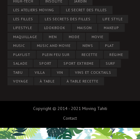
HIGH-TECH
INSOLITE
JARDIN
LES ATELIERS MOVING
LE SECRET DES FILLES
LES FILLES
LES SECRETS DES FILLES
LIFE STYLE
LIFESTYLE
LOOKBOOK
MAISON
MAKEUP
MAQUILLAGE
MEN
MODE
MOVIE
MUSIC
MUSIC AND MOVIE
NEWS
PLAT
PLAYLIST
PLEIN FEU SUR
RECETTE
RÉGIME
SALADE
SPORT
SPORT EXTREME
SURF
TABU
VILLA
VIN
VINS ET COCKTAILS
VOYAGE
À TABLE
À TABLE RECETTE
Copyright © 2014 - 2021 Moving Tahiti
Contact