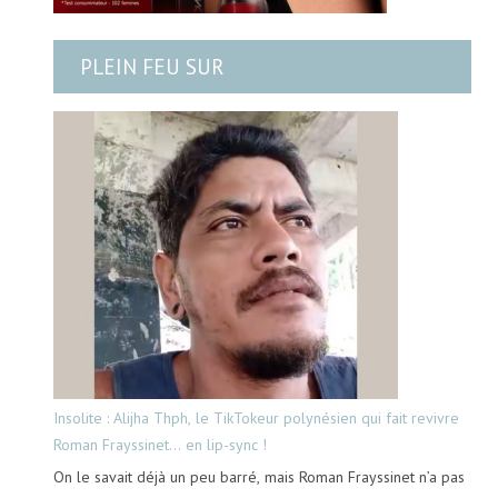
PLEIN FEU SUR
Insolite : Alijha Thph, le TikTokeur polynésien qui fait revivre
Roman Frayssinet… en lip-sync !
On le savait déjà un peu barré, mais Roman Frayssinet n’a pas