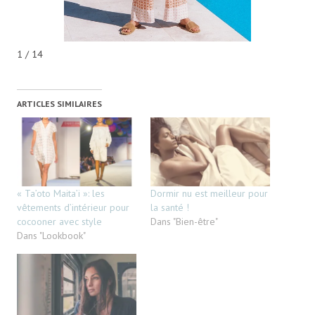
1 / 14
ARTICLES SIMILAIRES
« Ta’oto Maita’i »: les
Dormir nu est meilleur pour
vêtements d’intérieur pour
la santé !
cocooner avec style
Dans "Bien-être"
Dans "Lookbook"