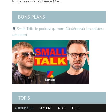
fini de faire rire la planète ! Ce…
BONS PLANS
Small Talk : le podcast qui nous fait découvrir les artistes…
autrement
TOP 5
AUJOURD'HUI
SEMAINE
MOIS
TOUS