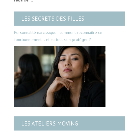
regarder…
LES SECRETS DES FILLES
Personnalité narcissique : comment reconnaître ce
fonctionnement… et surtout s’en protéger ?
LES ATELIERS MOVING