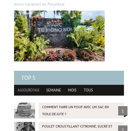
micro-vacances en Polynésie
TOP 5
AUJOURD'HUI
SEMAINE
MOIS
TOUS
COMMENT FAIRE UN POUF AVEC UN SAC EN
1
TOILE DE JUTE ?
POULET CROUSTILLANT CITRONNÉ, SUCRÉ ET
2