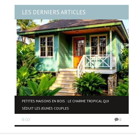
LES DERNIERS ARTICLES
PETITES MAISONS EN BOIS : LE CHARME TROPICAL QUI
SÉDUIT LES JEUNES COUPLES
0
D.CO
0