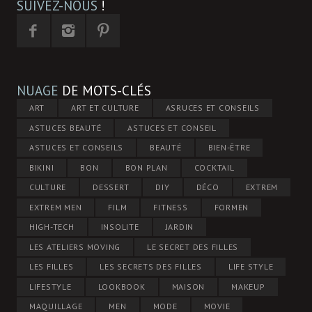
SUIVEZ-NOUS
!
NUAGE
DE MOTS-CLÉS
ART
ART ET CULTURE
ASRUCES ET CONSEILS
ASTUCES BEAUTÉ
ASTUCES ET CONSEIL
ASTUCES ET CONSEILS
BEAUTÉ
BIEN-ÊTRE
BIKINI
BON
BON PLAN
COCKTAIL
CULTURE
DESSERT
DIY
DÉCO
EXTREM
EXTREM MEN
FILM
FITNESS
FORMEN
HIGH-TECH
INSOLITE
JARDIN
LES ATELIERS MOVING
LE SECRET DES FILLES
LES FILLES
LES SECRETS DES FILLES
LIFE STYLE
LIFESTYLE
LOOKBOOK
MAISON
MAKEUP
MAQUILLAGE
MEN
MODE
MOVIE