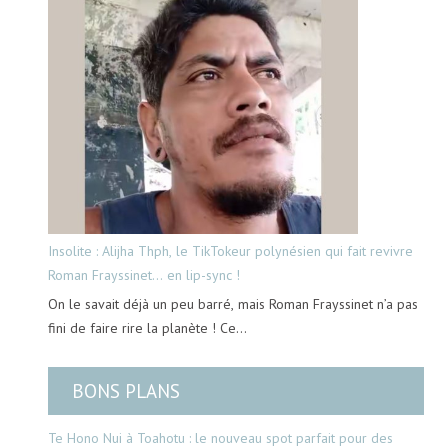
Insolite : Alijha Thph, le TikTokeur polynésien qui fait revivre
Roman Frayssinet… en lip-sync !
On le savait déjà un peu barré, mais Roman Frayssinet n’a pas
fini de faire rire la planète ! Ce…
BONS PLANS
Te Hono Nui à Toahotu : le nouveau spot parfait pour des