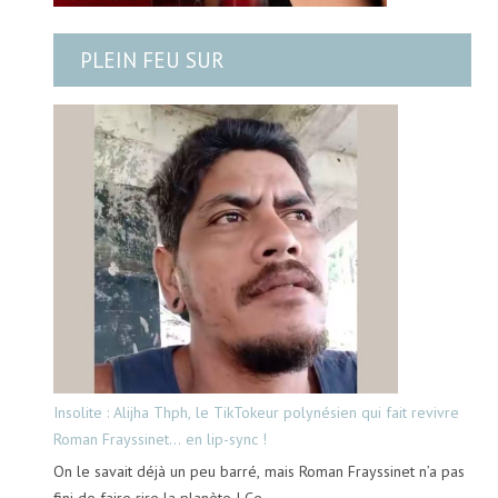
PLEIN FEU SUR
Insolite : Alijha Thph, le TikTokeur polynésien qui fait revivre
Roman Frayssinet… en lip-sync !
On le savait déjà un peu barré, mais Roman Frayssinet n’a pas
fini de faire rire la planète ! Ce…