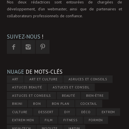
Nos deux rédactrices sont entourées de chargées de
développement, d'un webmaster, ainsi que de partenaires et
collaborateurs professionnels de confiance.
SUIVEZ-NOUS
!
NUAGE
DE MOTS-CLÉS
ART
ART ET CULTURE
ASRUCES ET CONSEILS
ASTUCES BEAUTÉ
ASTUCES ET CONSEIL
ASTUCES ET CONSEILS
BEAUTÉ
BIEN-ÊTRE
BIKINI
BON
BON PLAN
COCKTAIL
CULTURE
DESSERT
DIY
DÉCO
EXTREM
EXTREM MEN
FILM
FITNESS
FORMEN
HIGH-TECH
INSOLITE
JARDIN