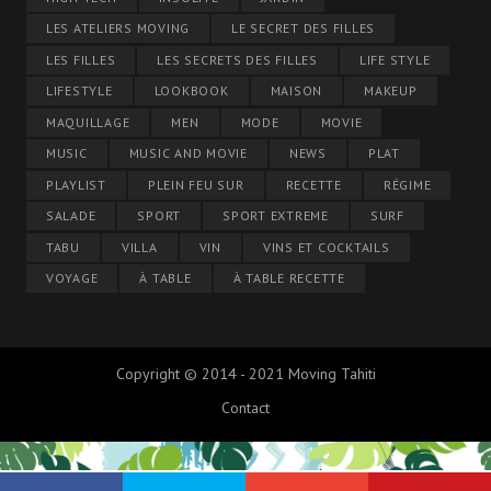
LES ATELIERS MOVING
LE SECRET DES FILLES
LES FILLES
LES SECRETS DES FILLES
LIFE STYLE
LIFESTYLE
LOOKBOOK
MAISON
MAKEUP
MAQUILLAGE
MEN
MODE
MOVIE
MUSIC
MUSIC AND MOVIE
NEWS
PLAT
PLAYLIST
PLEIN FEU SUR
RECETTE
RÉGIME
SALADE
SPORT
SPORT EXTREME
SURF
TABU
VILLA
VIN
VINS ET COCKTAILS
VOYAGE
À TABLE
À TABLE RECETTE
Copyright © 2014 - 2021 Moving Tahiti
Contact