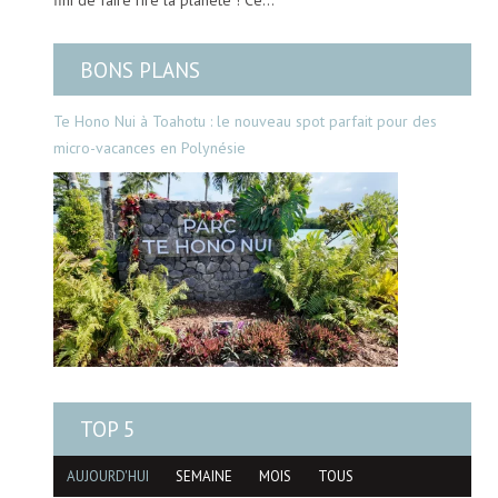
BONS PLANS
Te Hono Nui à Toahotu : le nouveau spot parfait pour des
micro-vacances en Polynésie
TOP 5
AUJOURD'HUI
SEMAINE
MOIS
TOUS