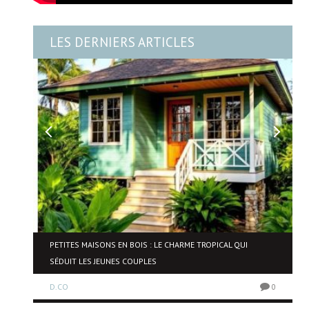
LES DERNIERS ARTICLES
NE
PETITES MAISONS EN BOIS : LE CHARME TROPICAL QUI
SÉDUIT LES JEUNES COUPLES
D.CO
0
0