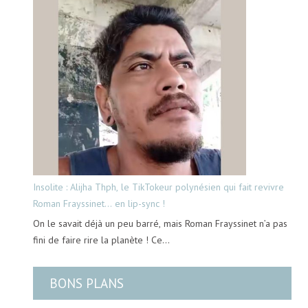
Insolite : Alijha Thph, le TikTokeur polynésien qui fait revivre
Roman Frayssinet… en lip-sync !
On le savait déjà un peu barré, mais Roman Frayssinet n’a pas
fini de faire rire la planète ! Ce…
BONS PLANS