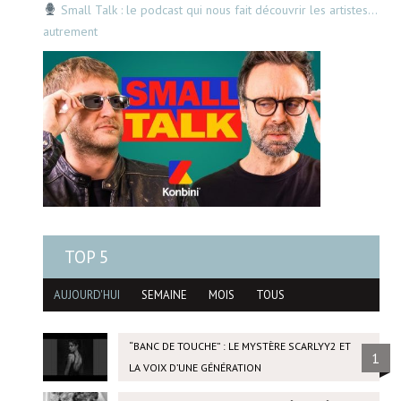
Small Talk : le podcast qui nous fait découvrir les artistes…
autrement
TOP 5
AUJOURD'HUI
SEMAINE
MOIS
TOUS
“BANC DE TOUCHE” : LE MYSTÈRE SCARLYY2 ET
1
LA VOIX D’UNE GÉNÉRATION