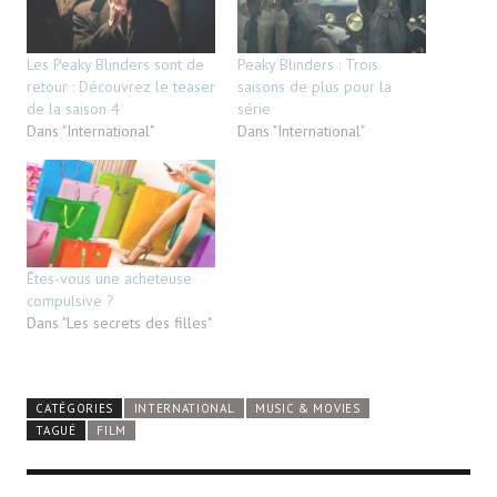
Les Peaky Blinders sont de
Peaky Blinders : Trois
retour : Découvrez le teaser
saisons de plus pour la
de la saison 4
série
Dans "International"
Dans "International"
Êtes-vous une acheteuse
compulsive ?
Dans "Les secrets des filles"
CATÉGORIES
INTERNATIONAL
MUSIC & MOVIES
TAGUÉ
FILM