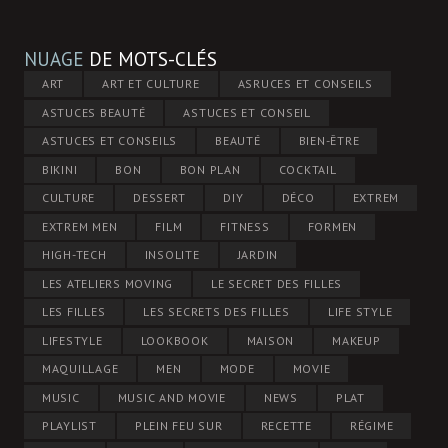
NUAGE
DE MOTS-CLÉS
ART
ART ET CULTURE
ASRUCES ET CONSEILS
ASTUCES BEAUTÉ
ASTUCES ET CONSEIL
ASTUCES ET CONSEILS
BEAUTÉ
BIEN-ÊTRE
BIKINI
BON
BON PLAN
COCKTAIL
CULTURE
DESSERT
DIY
DÉCO
EXTREM
EXTREM MEN
FILM
FITNESS
FORMEN
HIGH-TECH
INSOLITE
JARDIN
LES ATELIERS MOVING
LE SECRET DES FILLES
LES FILLES
LES SECRETS DES FILLES
LIFE STYLE
LIFESTYLE
LOOKBOOK
MAISON
MAKEUP
MAQUILLAGE
MEN
MODE
MOVIE
MUSIC
MUSIC AND MOVIE
NEWS
PLAT
PLAYLIST
PLEIN FEU SUR
RECETTE
RÉGIME