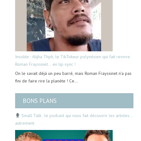
Insolite : Alijha Thph, le TikTokeur polynésien qui fait revivre
Roman Frayssinet… en lip-sync !
On le savait déjà un peu barré, mais Roman Frayssinet n’a pas
fini de faire rire la planète ! Ce…
BONS PLANS
Small Talk : le podcast qui nous fait découvrir les artistes…
autrement