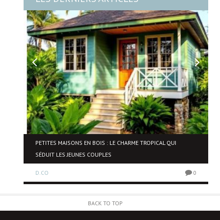
NE
PETITES MAISONS EN BOIS : LE CHARME TROPICAL QUI
SÉDUIT LES JEUNES COUPLES
D.CO
0
0
BACK TO TOP