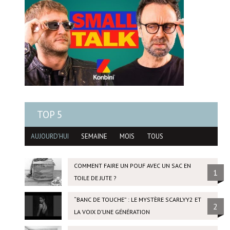
TOP 5
AUJOURD'HUI
SEMAINE
MOIS
TOUS
COMMENT FAIRE UN POUF AVEC UN SAC EN
1
TOILE DE JUTE ?
“BANC DE TOUCHE” : LE MYSTÈRE SCARLYY2 ET
2
LA VOIX D’UNE GÉNÉRATION