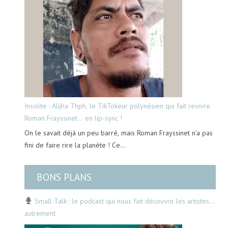
Insolite : Alijha Thph, le TikTokeur polynésien qui fait revivre
Roman Frayssinet… en lip-sync !
On le savait déjà un peu barré, mais Roman Frayssinet n’a pas
fini de faire rire la planète ! Ce…
BONS PLANS
Small Talk : le podcast qui nous fait découvrir les artistes…
autrement