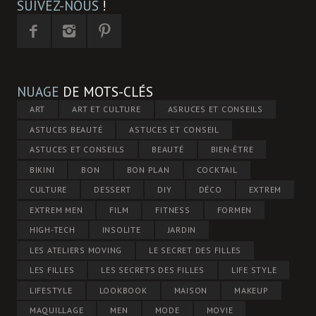
SUIVEZ-NOUS
!
NUAGE
DE MOTS-CLÉS
ART
ART ET CULTURE
ASRUCES ET CONSEILS
ASTUCES BEAUTÉ
ASTUCES ET CONSEIL
ASTUCES ET CONSEILS
BEAUTÉ
BIEN-ÊTRE
BIKINI
BON
BON PLAN
COCKTAIL
CULTURE
DESSERT
DIY
DÉCO
EXTREM
EXTREM MEN
FILM
FITNESS
FORMEN
HIGH-TECH
INSOLITE
JARDIN
LES ATELIERS MOVING
LE SECRET DES FILLES
LES FILLES
LES SECRETS DES FILLES
LIFE STYLE
LIFESTYLE
LOOKBOOK
MAISON
MAKEUP
MAQUILLAGE
MEN
MODE
MOVIE