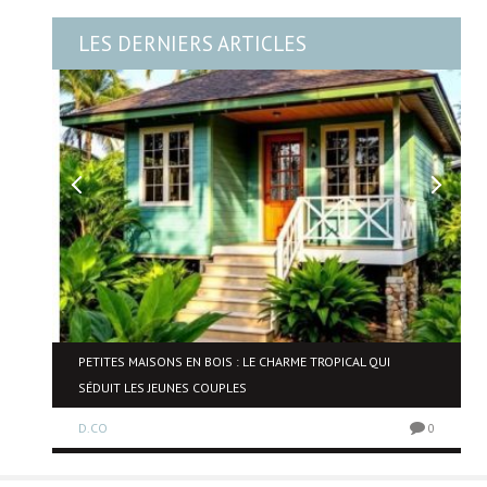
LES DERNIERS ARTICLES
NE
PETITES MAISONS EN BOIS : LE CHARME TROPICAL QUI
SÉDUIT LES JEUNES COUPLES
D.CO
0
0