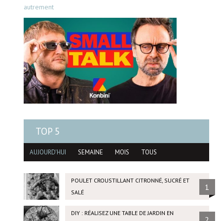
autrement
TOP 5
AUJOURD'HUI
SEMAINE
MOIS
TOUS
POULET CROUSTILLANT CITRONNÉ, SUCRÉ ET
1
SALÉ
DIY : RÉALISEZ UNE TABLE DE JARDIN EN
2