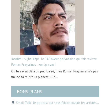
Insolite : Alijha Thph, le TikTokeur polynésien qui fait revivre
Roman Frayssinet… en lip-sync !
On le savait déjà un peu barré, mais Roman Frayssinet n’a pas
fini de faire rire la planète ! Ce…
BONS PLANS
Small Talk : le podcast qui nous fait découvrir les artistes…