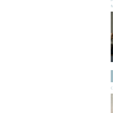
P
f
C