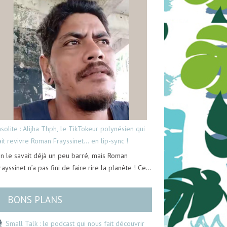
nsolite : Alijha Thph, le TikTokeur polynésien qui
ait revivre Roman Frayssinet… en lip-sync !
n le savait déjà un peu barré, mais Roman
rayssinet n’a pas fini de faire rire la planète ! Ce…
BONS PLANS
Small Talk : le podcast qui nous fait découvrir