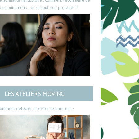
ersonnalité narcissique : comment reconnaître ce
onctionnement… et surtout s’en protéger ?
LES ATELIERS MOVING
omment détecter et éviter le burn-out ?