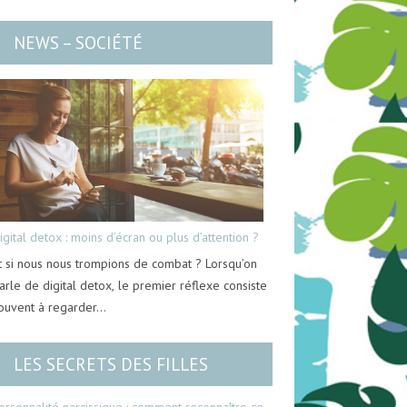
NEWS – SOCIÉTÉ
igital detox : moins d’écran ou plus d’attention ?
t si nous nous trompions de combat ? Lorsqu’on
arle de digital detox, le premier réflexe consiste
ouvent à regarder…
LES SECRETS DES FILLES