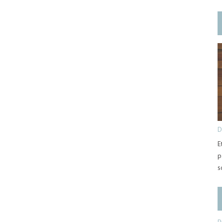
D
E
p
s