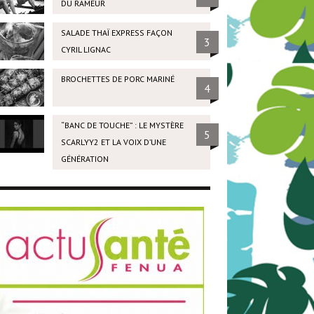
DU RAMEUR
SALADE THAÏ EXPRESS FAÇON
3
CYRIL LIGNAC
BROCHETTES DE PORC MARINÉ
4
“BANC DE TOUCHE” : LE MYSTÈRE
5
SCARLYY2 ET LA VOIX D’UNE
GÉNÉRATION