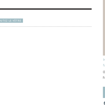
OUTEZ LE VÔTRE
I
f
O
F