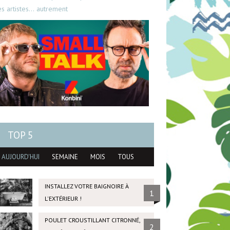
es artistes… autrement
TOP 5
AUJOURD'HUI
SEMAINE
MOIS
TOUS
INSTALLEZ VOTRE BAIGNOIRE À
1
L'EXTÉRIEUR !
POULET CROUSTILLANT CITRONNÉ,
2