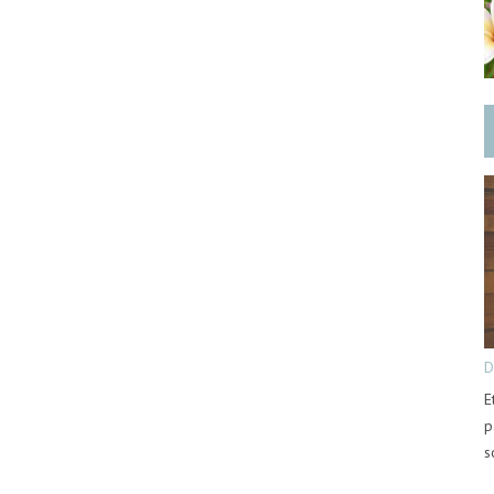
D
E
p
s