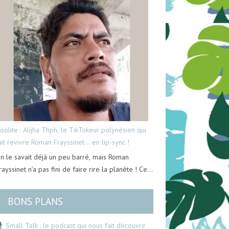
nsolite : Alijha Thph, le TikTokeur polynésien qui
ait revivre Roman Frayssinet… en lip-sync !
n le savait déjà un peu barré, mais Roman
rayssinet n’a pas fini de faire rire la planète ! Ce…
BONS PLANS
Small Talk : le podcast qui nous fait découvrir