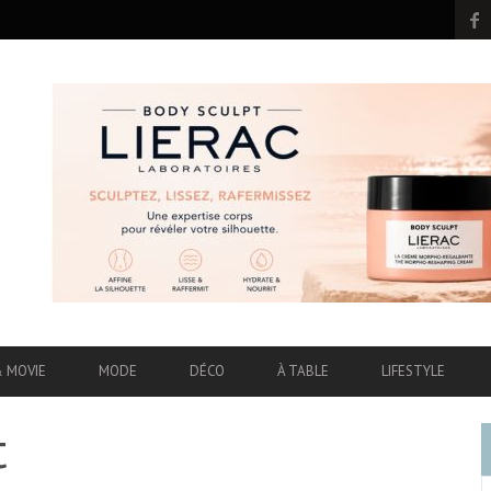
& MOVIE
MODE
DÉCO
À TABLE
LIFESTYLE
t