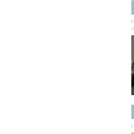
P
f
C