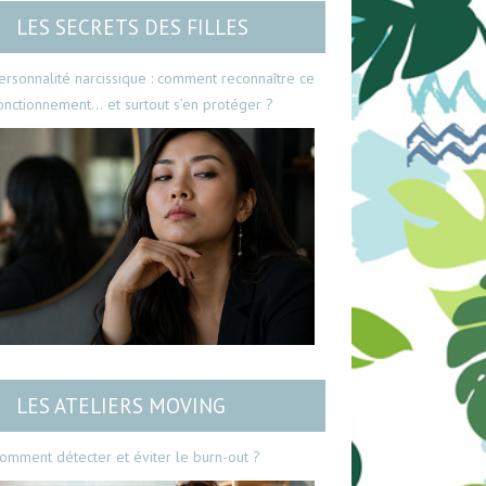
LES SECRETS DES FILLES
ersonnalité narcissique : comment reconnaître ce
onctionnement… et surtout s’en protéger ?
LES ATELIERS MOVING
omment détecter et éviter le burn-out ?