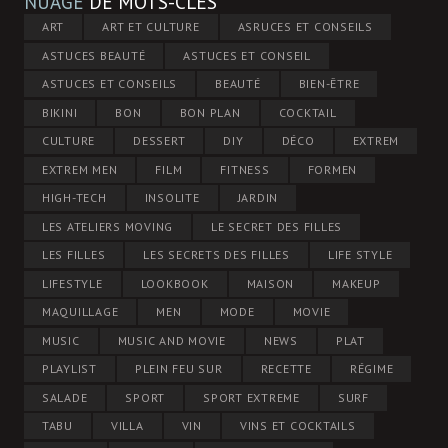
NUAGE
DE MOTS-CLÉS
ART
ART ET CULTURE
ASRUCES ET CONSEILS
ASTUCES BEAUTÉ
ASTUCES ET CONSEIL
ASTUCES ET CONSEILS
BEAUTÉ
BIEN-ÊTRE
BIKINI
BON
BON PLAN
COCKTAIL
CULTURE
DESSERT
DIY
DÉCO
EXTREM
EXTREM MEN
FILM
FITNESS
FORMEN
HIGH-TECH
INSOLITE
JARDIN
LES ATELIERS MOVING
LE SECRET DES FILLES
LES FILLES
LES SECRETS DES FILLES
LIFE STYLE
LIFESTYLE
LOOKBOOK
MAISON
MAKEUP
MAQUILLAGE
MEN
MODE
MOVIE
MUSIC
MUSIC AND MOVIE
NEWS
PLAT
PLAYLIST
PLEIN FEU SUR
RECETTE
RÉGIME
SALADE
SPORT
SPORT EXTREME
SURF
TABU
VILLA
VIN
VINS ET COCKTAILS