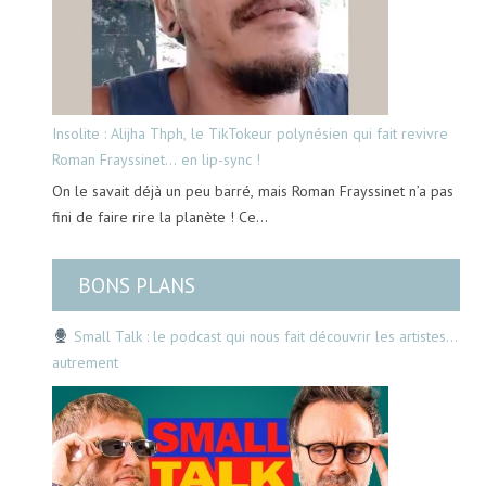
Insolite : Alijha Thph, le TikTokeur polynésien qui fait revivre
Roman Frayssinet… en lip-sync !
On le savait déjà un peu barré, mais Roman Frayssinet n’a pas
fini de faire rire la planète ! Ce…
BONS PLANS
Small Talk : le podcast qui nous fait découvrir les artistes…
autrement