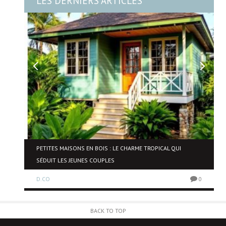
LES DERNIERS ARTICLES
NE
PETITES MAISONS EN BOIS : LE CHARME TROPICAL QUI
SÉDUIT LES JEUNES COUPLES
D.CO
0
0
BACK TO TOP