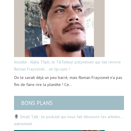
Insolite : Alijha Thph, le TikTokeur polynésien qui fait revivre
Roman Frayssinet… en lip-sync !
On le savait déjà un peu barré, mais Roman Frayssinet n’a pas
fini de faire rire la planète ! Ce…
BONS PLANS
Small Talk : le podcast qui nous fait découvrir les artistes…
autrement