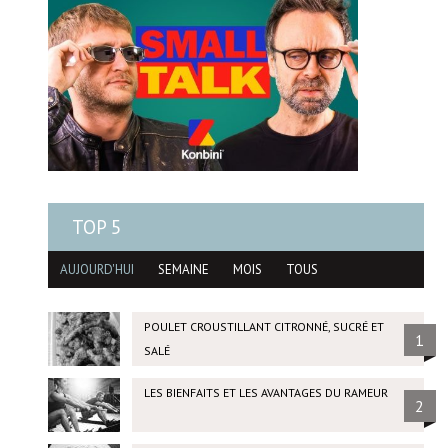
TOP 5
AUJOURD'HUI
SEMAINE
MOIS
TOUS
POULET CROUSTILLANT CITRONNÉ, SUCRÉ ET
1
SALÉ
LES BIENFAITS ET LES AVANTAGES DU RAMEUR
2