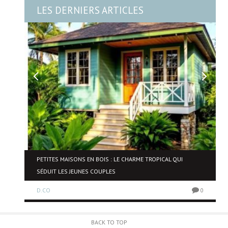
LES DERNIERS ARTICLES
NE
PETITES MAISONS EN BOIS : LE CHARME TROPICAL QUI
SÉDUIT LES JEUNES COUPLES
D.CO
0
0
BACK TO TOP