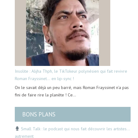
Insolite : Alijha Thph, le TikTokeur polynésien qui fait revivre
Roman Frayssinet… en lip-sync !
On le savait déjà un peu barré, mais Roman Frayssinet n’a pas
fini de faire rire la planète ! Ce…
BONS PLANS
Small Talk : le podcast qui nous fait découvrir les artistes…
autrement