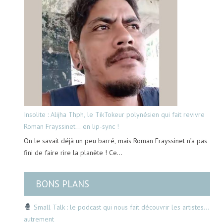
Insolite : Alijha Thph, le TikTokeur polynésien qui fait revivre
Roman Frayssinet… en lip-sync !
On le savait déjà un peu barré, mais Roman Frayssinet n’a pas
fini de faire rire la planète ! Ce…
BONS PLANS
Small Talk : le podcast qui nous fait découvrir les artistes…
autrement