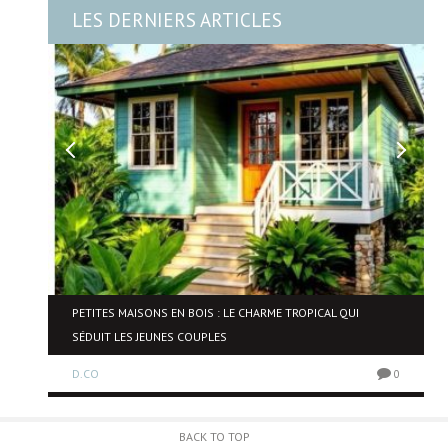
LES DERNIERS ARTICLES
NE
PETITES MAISONS EN BOIS : LE CHARME TROPICAL QUI
SÉDUIT LES JEUNES COUPLES
D.CO
0
0
BACK TO TOP