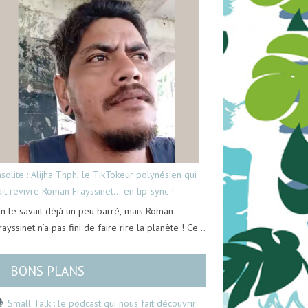
nsolite : Alijha Thph, le TikTokeur polynésien qui
ait revivre Roman Frayssinet… en lip-sync !
n le savait déjà un peu barré, mais Roman
rayssinet n’a pas fini de faire rire la planète ! Ce…
BONS PLANS
Small Talk : le podcast qui nous fait découvrir