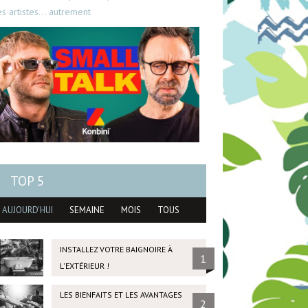
es artistes… autrement
TOP 5
AUJOURD'HUI
SEMAINE
MOIS
TOUS
INSTALLEZ VOTRE BAIGNOIRE À
1
L'EXTÉRIEUR !
LES BIENFAITS ET LES AVANTAGES
2