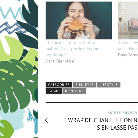
10 conseils pour arrêter la
10 conseil
malbouffe et perdre du poids
avant Noël
rapidement
Dans "Astu
Dans "Bien-être"
CATÉGORIES
BIEN-ÊTRE
LIFESTYLE
TAGUÉ
BIEN-ÊTRE
ARTICLE PRÉCÉDE
LE WRAP DE CHAN LUU, ON N
S'EN LASSE PAS