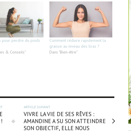
s pour perdre du poids
Comment réduire rapidement la
graisse au niveau des bras ?
ces & Conseils"
Dans "Bien-être"
NT
ARTICLE SUIVANT
E
VIVRE LA VIE DE SES RÊVES :
 !
AMANDINE A SU SON ATTEINDRE
SON OBJECTIF, ELLE NOUS