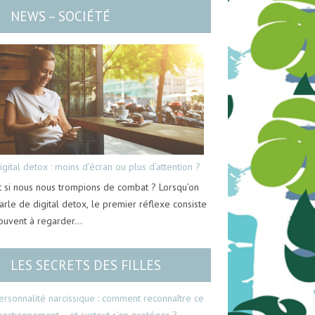
NEWS – SOCIÉTÉ
igital detox : moins d’écran ou plus d’attention ?
t si nous nous trompions de combat ? Lorsqu’on
arle de digital detox, le premier réflexe consiste
ouvent à regarder…
LES SECRETS DES FILLES
ersonnalité narcissique : comment reconnaître ce