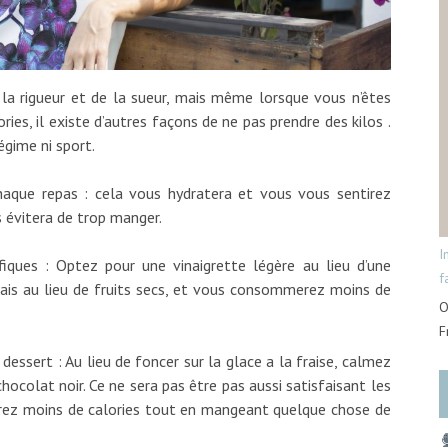
a rigueur et de la sueur, mais même lorsque vous n’êtes
ies, il existe d’autres façons de ne pas prendre des kilos .
égime ni sport.
haque repas : cela vous hydratera et vous vous sentirez
s évitera de trop manger.
I
ques : Optez pour une vinaigrette légère au lieu d’une
f
rais au lieu de fruits secs, et vous consommerez moins de
O
F
dessert : Au lieu de foncer sur la glace a la fraise, calmez
ocolat noir. Ce ne sera pas être pas aussi satisfaisant les
rez moins de calories tout en mangeant quelque chose de