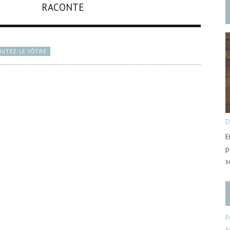
RACONTE
OUTEZ LE VÔTRE
D
E
p
s
P