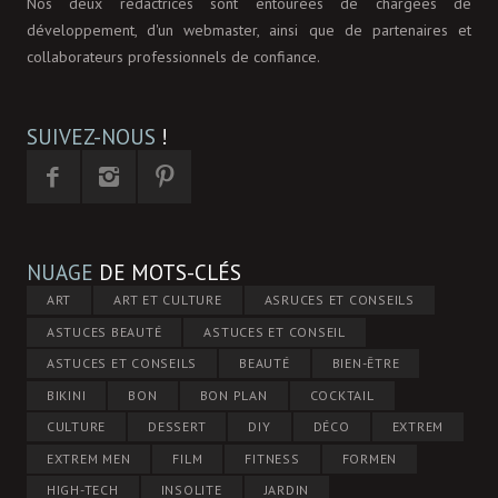
Nos deux rédactrices sont entourées de chargées de
développement, d'un webmaster, ainsi que de partenaires et
collaborateurs professionnels de confiance.
SUIVEZ-NOUS
!
NUAGE
DE MOTS-CLÉS
ART
ART ET CULTURE
ASRUCES ET CONSEILS
ASTUCES BEAUTÉ
ASTUCES ET CONSEIL
ASTUCES ET CONSEILS
BEAUTÉ
BIEN-ÊTRE
BIKINI
BON
BON PLAN
COCKTAIL
CULTURE
DESSERT
DIY
DÉCO
EXTREM
EXTREM MEN
FILM
FITNESS
FORMEN
HIGH-TECH
INSOLITE
JARDIN