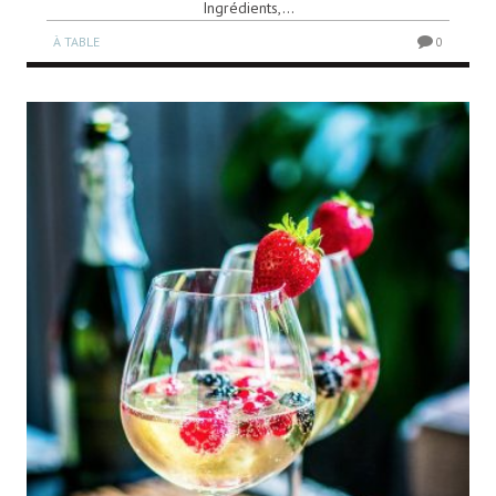
Ingrédients,...
À TABLE
0