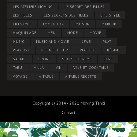
LES ATELIERS MOVING
LE SECRET DES FILLES
LES FILLES
LES SECRETS DES FILLES
LIFE STYLE
LIFESTYLE
LOOKBOOK
MAISON
MAKEUP
MAQUILLAGE
MEN
MODE
MOVIE
MUSIC
MUSIC AND MOVIE
NEWS
PLAT
PLAYLIST
PLEIN FEU SUR
RECETTE
RÉGIME
SALADE
SPORT
SPORT EXTREME
SURF
TABU
VILLA
VIN
VINS ET COCKTAILS
VOYAGE
À TABLE
À TABLE RECETTE
Copyright © 2014 - 2021 Moving Tahiti
Contact