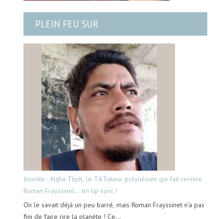
PLEIN FEU SUR
Insolite : Alijha Thph, le TikTokeur polynésien qui fait revivre
Roman Frayssinet… en lip-sync !
On le savait déjà un peu barré, mais Roman Frayssinet n’a pas
fini de faire rire la planète ! Ce…