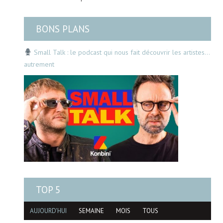
BONS PLANS
Small Talk : le podcast qui nous fait découvrir les artistes…
autrement
TOP 5
AUJOURD'HUI
SEMAINE
MOIS
TOUS