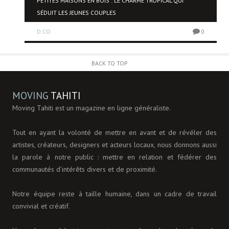
NE
PETITES MAISONS EN BOIS : LE CHARME TROPICAL QUI
SÉDUIT LES JEUNES COUPLES
D.CO
0
0
BACK TO TOP
MOVING
TAHITI
Moving Tahiti est un magazine en ligne généraliste.
Tout en ayant la volonté de mettre en avant et de révéler des
artistes, créateurs, designers et acteurs locaux, nous donnons aussi
la parole à notre public : mettre en relation et fédérer des
communautés d’intérêts divers et de proximité.
Notre équipe reste à taille humaine, dans un cadre de travail
convivial et créatif.