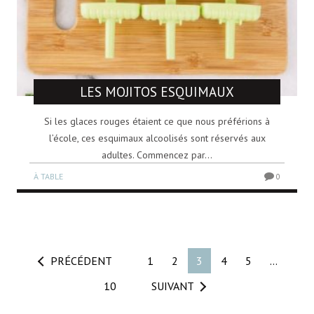
LES MOJITOS ESQUIMAUX
Si les glaces rouges étaient ce que nous préférions à
l’école, ces esquimaux alcoolisés sont réservés aux
adultes. Commencez par...
À TABLE
0
PRÉCÉDENT
1
2
3
4
5
…
10
SUIVANT