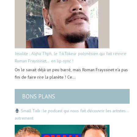
Insolite : Alijha Thph, le TikTokeur polynésien qui fait revivre
Roman Frayssinet… en lip-sync !
On le savait déjà un peu barré, mais Roman Frayssinet n’a pas
fini de faire rire la planète ! Ce…
BONS PLANS
Small Talk : le podcast qui nous fait découvrir les artistes…
autrement