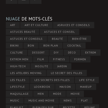
NUAGE
DE MOTS-CLÉS
ART
ART ET CULTURE
ASRUCES ET CONSEILS
ASTUCES BEAUTÉ
ASTUCES ET CONSEIL
ASTUCES ET CONSEILS
BEAUTÉ
BIEN-ÊTRE
BIKINI
BON
BON PLAN
COCKTAIL
CULTURE
DESSERT
DIY
DÉCO
EXTREM
EXTREM MEN
FILM
FITNESS
FORMEN
HIGH-TECH
INSOLITE
JARDIN
LES ATELIERS MOVING
LE SECRET DES FILLES
LES FILLES
LES SECRETS DES FILLES
LIFE STYLE
LIFESTYLE
LOOKBOOK
MAISON
MAKEUP
MAQUILLAGE
MEN
MODE
MOVIE
MUSIC
MUSIC AND MOVIE
NEWS
PLAT
PLAYLIST
PLEIN FEU SUR
RECETTE
RÉGIME