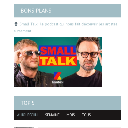
BONS PLANS
Small Talk : le podcast qui nous fait découvrir les artistes…
autrement
TOP 5
AUJOURD'HUI
SEMAINE
MOIS
TOUS