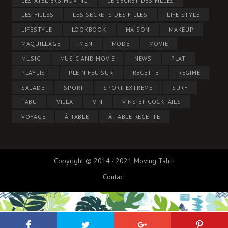
LES ATELIERS MOVING
LE SECRET DES FILLES
LES FILLES
LES SECRETS DES FILLES
LIFE STYLE
LIFESTYLE
LOOKBOOK
MAISON
MAKEUP
MAQUILLAGE
MEN
MODE
MOVIE
MUSIC
MUSIC AND MOVIE
NEWS
PLAT
PLAYLIST
PLEIN FEU SUR
RECETTE
RÉGIME
SALADE
SPORT
SPORT EXTREME
SURF
TABU
VILLA
VIN
VINS ET COCKTAILS
VOYAGE
À TABLE
À TABLE RECETTE
Copyright © 2014 - 2021 Moving Tahiti
Contact