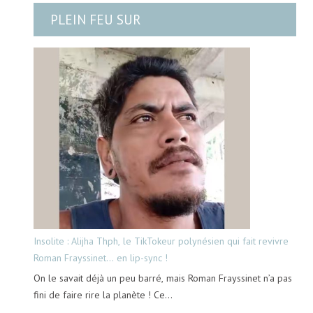
PLEIN FEU SUR
Insolite : Alijha Thph, le TikTokeur polynésien qui fait revivre
Roman Frayssinet… en lip-sync !
On le savait déjà un peu barré, mais Roman Frayssinet n’a pas
fini de faire rire la planète ! Ce…